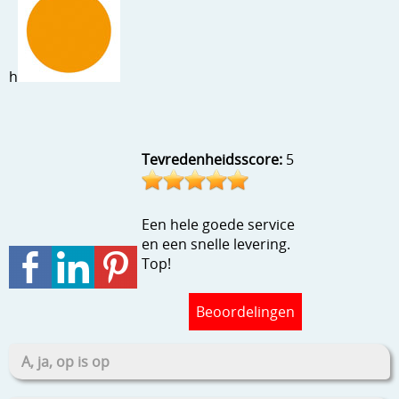
Stempels en zo
Template, mask, stencils, grids
h
Wat nog, een creatief kijkje
Tevredenheidsscore:
5
Een hele goede service
en een snelle levering.
Top!
Beoordelingen
A, ja, op is op