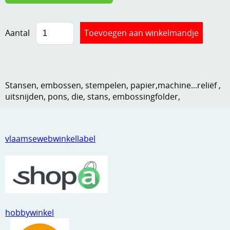
Kneedmateriaal
Aantal
Knipvellen
Leuke versieringen
Merken
Stansen, embossen, stempelen, papier,machine...reliëf ,
Netjes opbergen
uitsnijden, pons, die, stans, embossingfolder,
Papier en karton
Ponsen
vlaamsewebwinkellabel
Ribbelaar
Snijmaterialen
Speciaal papier
hobbywinkel
Stans machine en embossing machines