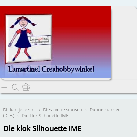
Home
Dit kan je lezen.
Dit kan je lezen.
›
Dies om te stansen
›
Dunne stansen
(Dies)
›
Die klok Silhouette IME
Contact
Die klok Silhouette IME
Webwinkel