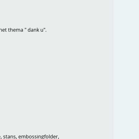
et thema " dank u".
e, stans, embossingfolder,