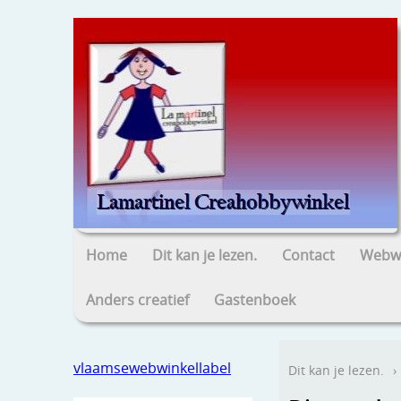
Home
Dit kan je lezen.
Contact
Webwi
Anders creatief
Gastenboek
vlaamsewebwinkellabel
Dit kan je lezen.
›