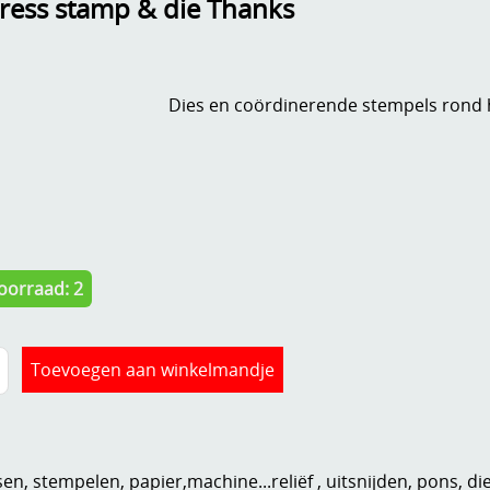
ess stamp & die Thanks
Dies en coördinerende stempels rond h
oorraad: 2
n, stempelen, papier,machine...reliëf , uitsnijden, pons, di