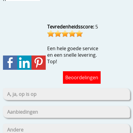
Stempels en zo
Template, mask, stencils, grids
Tevredenheidsscore:
5
Wat nog, een creatief kijkje
Een hele goede service
en een snelle levering.
Top!
Beoordelingen
A, ja, op is op
Aanbiedingen
Andere