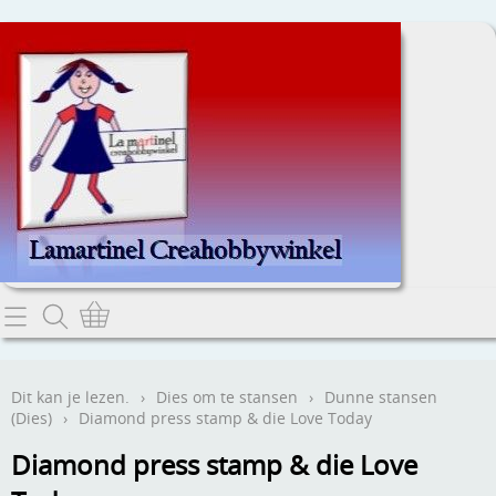
Home
Dit kan je lezen.
Dit kan je lezen.
›
Dies om te stansen
›
Dunne stansen
(Dies)
›
Diamond press stamp & die Love Today
Contact
Diamond press stamp & die Love
Webwinkel