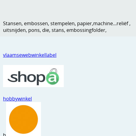
Kneedmateriaal
Knipvellen
Stansen, embossen, stempelen, papier,machine...reliëf ,
uitsnijden, pons, die, stans, embossingfolder,
Leuke versieringen
Merken
vlaamsewebwinkellabel
Netjes opbergen
Papier en karton
Ponsen
Ribbelaar
hobbywinkel
Snijmaterialen
Speciaal papier
Stans machine en embossing machines
h