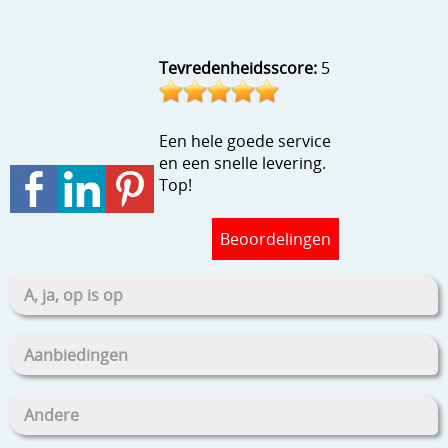
Stempels en zo
Template, mask, stencils, grids
Tevredenheidsscore:
5
Wat nog, een creatief kijkje
Een hele goede service
en een snelle levering.
Top!
Beoordelingen
A, ja, op is op
Aanbiedingen
Andere