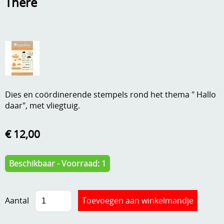
There
A, ja, op is op
Algemene voorwaarden
Aanbiedingen
Verzend - en verpakkingsk
Andere
Mijn account
Boeken en magazines
Info
Dies en coördinerende stempels rond het thema " Hallo
Dies om te stansen
daar", met vliegtuig.
DVD-CD
Anders creatief
€ 12,00
Embossen
Gastenboek
Handige extra's
Beschikbaar - Voorraad: 1
Hechtingsmaterialen
Hout , MDF, kartonmateriaal, steen
Aantal
Kleurmateriaal-tekenmateriaal