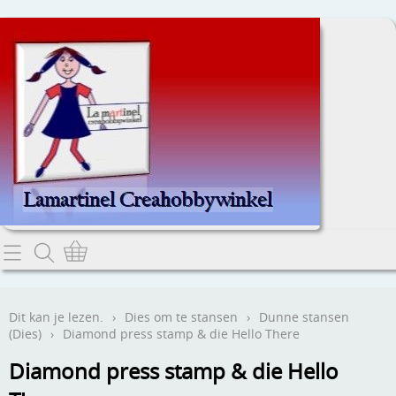
Home
Dit kan je lezen.
Dit kan je lezen.
›
Dies om te stansen
›
Dunne stansen
(Dies)
›
Diamond press stamp & die Hello There
Contact
Diamond press stamp & die Hello
Webwinkel