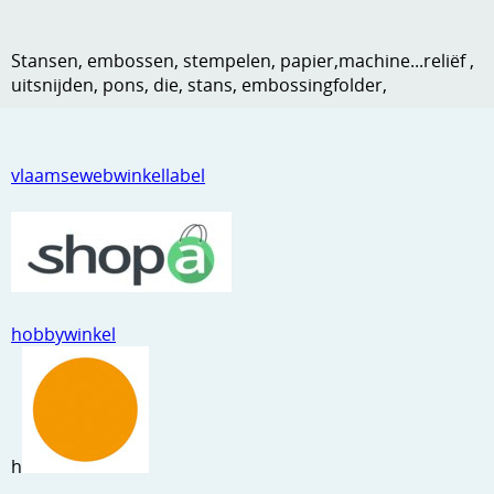
Kneedmateriaal
Stansen, embossen, stempelen, papier,machine...reliëf ,
Knipvellen
uitsnijden, pons, die, stans, embossingfolder,
Leuke versieringen
Merken
vlaamsewebwinkellabel
Netjes opbergen
Papier en karton
Ponsen
hobbywinkel
Ribbelaar
Snijmaterialen
Speciaal papier
h
Stans machine en embossing machines