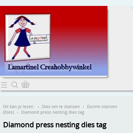
Home
Dit kan je lezen.
Dit kan je lezen.
›
Dies om te stansen
›
Dunne stansen
(Dies)
›
Diamond press nesting dies tag
Contact
Diamond press nesting dies tag
Webwinkel