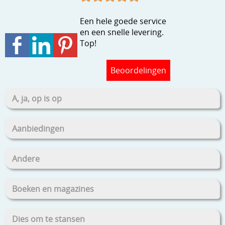
Stempels en zo
Een hele goede service
Template, mask, stencils, grids
en een snelle levering.
Top!
Wat nog, een creatief kijkje
Beoordelingen
A, ja, op is op
Aanbiedingen
Andere
Boeken en magazines
Dies om te stansen