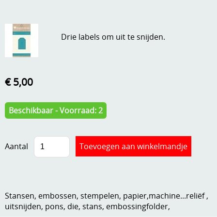
A, ja, op is op
Algemene voorwaarden
Aanbiedingen
Drie labels om uit te snijden.
Verzend - en verpakkingsk
Andere
Mijn account
Boeken en magazines
€ 5,00
Info
Dies om te stansen
Beschikbaar - Voorraad: 2
DVD-CD
Anders creatief
Embossen
Gastenboek
Aantal
Handige extra's
Hechtingsmaterialen
Hout , MDF, kartonmateriaal, steen
Stansen, embossen, stempelen, papier,machine...reliëf ,
uitsnijden, pons, die, stans, embossingfolder,
Kleurmateriaal-tekenmateriaal