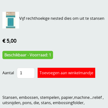
A, ja, op is op
Algemene voorwaarden
Aanbiedingen
Vijf rechthoekige nested dies om uit te stansen
Verzend - en verpakkingsk
Andere
Mijn account
Boeken en magazines
€ 5,00
Info
Dies om te stansen
Beschikbaar - Voorraad: 1
DVD-CD
Anders creatief
Embossen
Gastenboek
Aantal
Handige extra's
Hechtingsmaterialen
Hout , MDF, kartonmateriaal, steen
Stansen, embossen, stempelen, papier,machine...reliëf ,
uitsnijden, pons, die, stans, embossingfolder,
Kleurmateriaal-tekenmateriaal