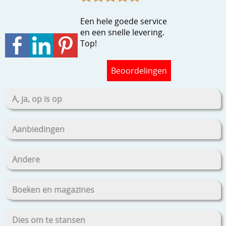
Stempels en zo
Een hele goede service
Template, mask, stencils, grids
en een snelle levering.
Top!
Wat nog, een creatief kijkje
Beoordelingen
A, ja, op is op
Aanbiedingen
Andere
Boeken en magazines
Dies om te stansen