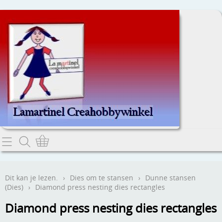
Home
Dit kan je lezen.
Dit kan je lezen.
›
Dies om te stansen
›
Dunne stansen
(Dies)
›
Diamond press nesting dies rectangles
Contact
Diamond press nesting dies rectangles
Webwinkel