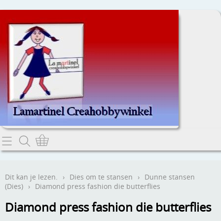
Home
Dit kan je lezen.
Dit kan je lezen.
›
Dies om te stansen
›
Dunne stansen
(Dies)
›
Diamond press fashion die butterflies
Contact
Diamond press fashion die butterflies
Webwinkel