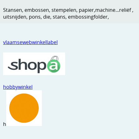
Kneedmateriaal
Stansen, embossen, stempelen, papier,machine...reliëf ,
uitsnijden, pons, die, stans, embossingfolder,
Knipvellen
Leuke versieringen
vlaamsewebwinkellabel
Merken
Netjes opbergen
Papier en karton
Ponsen
hobbywinkel
Ribbelaar
Snijmaterialen
Speciaal papier
h
Stans machine en embossing machines