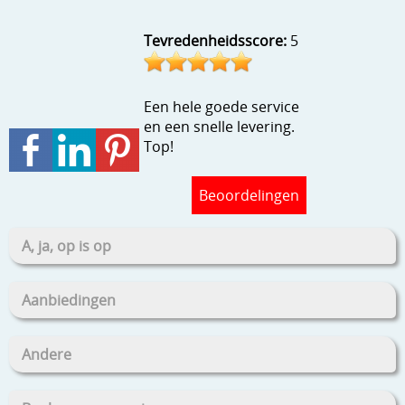
Stempels en zo
Tevredenheidsscore:
5
Template, mask, stencils, grids
Wat nog, een creatief kijkje
Een hele goede service
en een snelle levering.
Top!
Beoordelingen
A, ja, op is op
Aanbiedingen
Andere