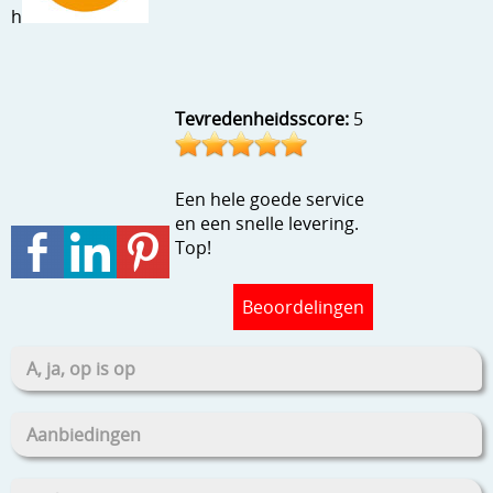
h
Stempels en zo
Template, mask, stencils, grids
Wat nog, een creatief kijkje
Tevredenheidsscore:
5
Een hele goede service
en een snelle levering.
Top!
Beoordelingen
A, ja, op is op
Aanbiedingen