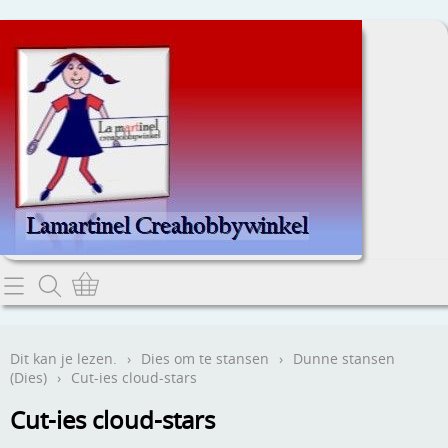
Home
Dit kan je lezen.
Dit kan je lezen.
›
Dies om te stansen
›
Dunne stansen
(Dies)
›
Cut-ies cloud-stars
Contact
Cut-ies cloud-stars
Webwinkel