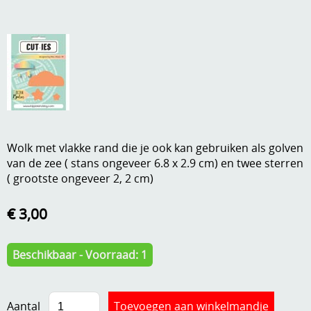
A, ja, op is op
Algemene voorwaarden
Aanbiedingen
Verzend - en verpakkingsk
Andere
Mijn account
Boeken en magazines
Info
Dies om te stansen
Wolk met vlakke rand die je ook kan gebruiken als golven
DVD-CD
van de zee ( stans ongeveer 6.8 x 2.9 cm) en twee sterren
Anders creatief
( grootste ongeveer 2, 2 cm)
Embossen
Gastenboek
€ 3,00
Handige extra's
Hechtingsmaterialen
Beschikbaar - Voorraad: 1
Hout , MDF, kartonmateriaal, steen
Kleurmateriaal-tekenmateriaal
Aantal