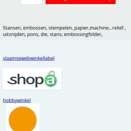
Kneedmateriaal
Knipvellen
Stansen, embossen, stempelen, papier,machine...reliëf ,
Leuke versieringen
uitsnijden, pons, die, stans, embossingfolder,
Merken
Netjes opbergen
vlaamsewebwinkellabel
Papier en karton
Ponsen
Ribbelaar
hobbywinkel
Snijmaterialen
Speciaal papier
Stans machine en embossing machines