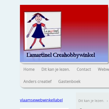
Home
Dit kan je lezen.
Contact
Webwi
Anders creatief
Gastenboek
vlaamsewebwinkellabel
Dit kan je lezen.
›