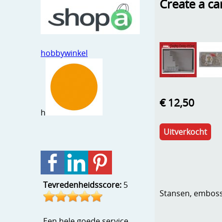
Create a ca
hobbywinkel
€ 12,50
h
Uitverkocht
Tevredenheidsscore:
5
Stansen, embosse
Een hele goede service