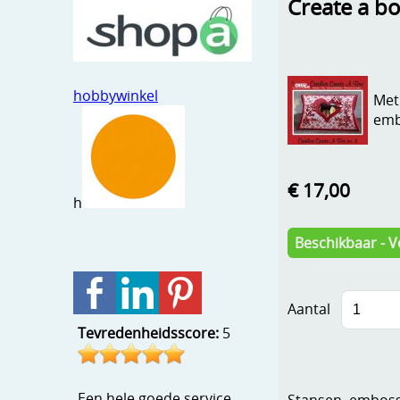
Create a b
hobbywinkel
Met
emb
€ 17,00
h
Beschikbaar - V
Aantal
Tevredenheidsscore:
5
Een hele goede service
Stansen, embosse