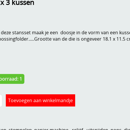
ox 3 kussen
 deze stansset maak je een doosje in de vorm van een kusse
ossingfolder.....Grootte van de die is ongeveer 18.1 x 11.5 
oorraad: 1
n, stempelen, papier,machine...reliëf , uitsnijden, pons, di