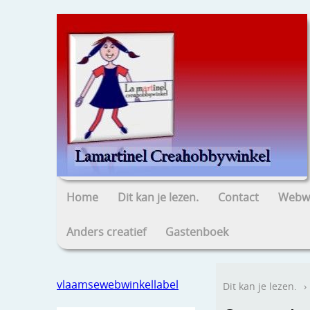
Home
Dit kan je lezen.
Contact
Webwi
Anders creatief
Gastenboek
vlaamsewebwinkellabel
Dit kan je lezen.
›