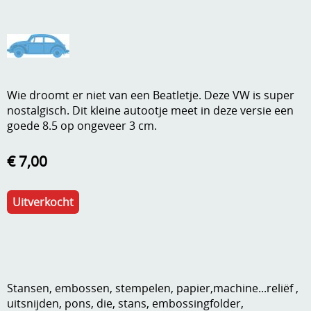
A, ja, op is op
Algemene voorwaarden
Aanbiedingen
Verzend - en verpakkingsk
Andere
Wie droomt er niet van een Beatletje. Deze VW is super
Mijn account
Boeken en magazines
nostalgisch. Dit kleine autootje meet in deze versie een
goede 8.5 op ongeveer 3 cm.
Info
Dies om te stansen
€ 7,00
DVD-CD
Anders creatief
Embossen
Gastenboek
Uitverkocht
Handige extra's
Hechtingsmaterialen
Hout , MDF, kartonmateriaal, steen
Stansen, embossen, stempelen, papier,machine...reliëf ,
Kleurmateriaal-tekenmateriaal
uitsnijden, pons, die, stans, embossingfolder,