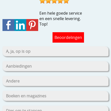
Stempels en zo
Een hele goede service
Template, mask, stencils, grids
en een snelle levering.
Wat nog, een creatief kijkje
Top!
Beoordelingen
A, ja, op is op
Aanbiedingen
Andere
Boeken en magazines
Dies om te stansen