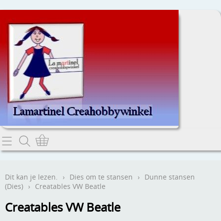
Home
Dit kan je lezen.
Dit kan je lezen.
›
Dies om te stansen
›
Dunne stansen
(Dies)
›
Creatables VW Beatle
Contact
Creatables VW Beatle
Webwinkel