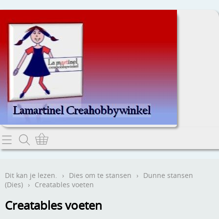
Home
Dit kan je lezen.
Dit kan je lezen.
›
Dies om te stansen
›
Dunne stansen
(Dies)
›
Creatables voeten
Contact
Creatables voeten
Webwinkel