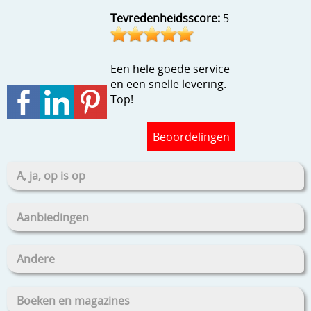
Stempels en zo
Tevredenheidsscore:
5
Template, mask, stencils, grids
Wat nog, een creatief kijkje
Een hele goede service
en een snelle levering.
Top!
Beoordelingen
A, ja, op is op
Aanbiedingen
Andere
Boeken en magazines