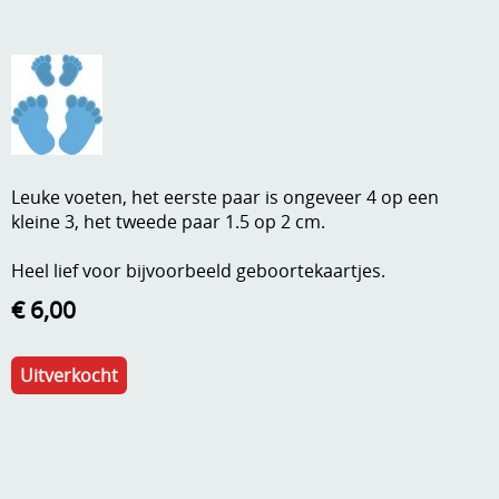
A, ja, op is op
Algemene voorwaarden
Aanbiedingen
Verzend - en verpakkingsk
Andere
Mijn account
Boeken en magazines
Leuke voeten, het eerste paar is ongeveer 4 op een
Info
Dies om te stansen
kleine 3, het tweede paar 1.5 op 2 cm.
DVD-CD
Anders creatief
Heel lief voor bijvoorbeeld geboortekaartjes.
Embossen
€ 6,00
Gastenboek
Handige extra's
Uitverkocht
Hechtingsmaterialen
Hout , MDF, kartonmateriaal, steen
Kleurmateriaal-tekenmateriaal