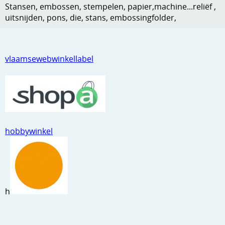
Stansen, embossen, stempelen, papier,machine...reliëf ,
Kneedmateriaal
uitsnijden, pons, die, stans, embossingfolder,
Knipvellen
Leuke versieringen
vlaamsewebwinkellabel
Merken
Netjes opbergen
Papier en karton
hobbywinkel
Ponsen
Ribbelaar
Snijmaterialen
h
Speciaal papier
Stans machine en embossing machines