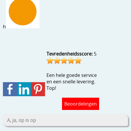
Stempels en zo
Template, mask, stencils, grids
h
Wat nog, een creatief kijkje
Tevredenheidsscore:
5
Een hele goede service
en een snelle levering.
Top!
Beoordelingen
A, ja, op is op