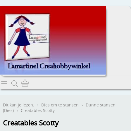
Home
Dit kan je lezen.
Dit kan je lezen.
›
Dies om te stansen
›
Dunne stansen
(Dies)
›
Creatables Scotty
Contact
Creatables Scotty
Webwinkel