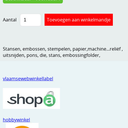
Kneedmateriaal
Knipvellen
Aantal
Leuke versieringen
Merken
Stansen, embossen, stempelen, papier,machine...reliëf ,
Netjes opbergen
uitsnijden, pons, die, stans, embossingfolder,
Papier en karton
Ponsen
vlaamsewebwinkellabel
Ribbelaar
Snijmaterialen
Speciaal papier
hobbywinkel
Stans machine en embossing machines