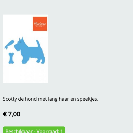
A, ja, op is op
Algemene voorwaarden
Aanbiedingen
Verzend - en verpakkingsk
Andere
Mijn account
Boeken en magazines
Info
Dies om te stansen
DVD-CD
Anders creatief
Embossen
Gastenboek
Handige extra's
Scotty de hond met lang haar en speeltjes.
Hechtingsmaterialen
€ 7,00
Hout , MDF, kartonmateriaal, steen
Kleurmateriaal-tekenmateriaal
Beschikbaar - Voorraad: 1