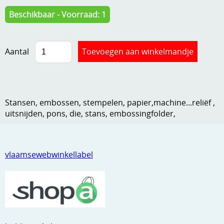
Kneedmateriaal
Beschikbaar - Voorraad: 1
Knipvellen
Aantal
Leuke versieringen
Merken
Netjes opbergen
Stansen, embossen, stempelen, papier,machine...reliëf ,
Papier en karton
uitsnijden, pons, die, stans, embossingfolder,
Ponsen
Ribbelaar
vlaamsewebwinkellabel
Snijmaterialen
Speciaal papier
Stans machine en embossing machines