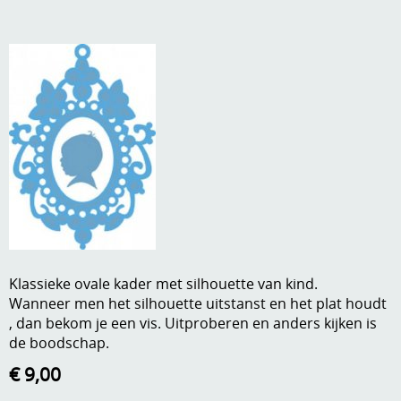
A, ja, op is op
Algemene voorwaarden
Aanbiedingen
Verzend - en verpakkingsk
Andere
Mijn account
Boeken en magazines
Info
Dies om te stansen
DVD-CD
Anders creatief
Embossen
Gastenboek
Handige extra's
Klassieke ovale kader met silhouette van kind.
Wanneer men het silhouette uitstanst en het plat houdt
Hechtingsmaterialen
, dan bekom je een vis. Uitproberen en anders kijken is
de boodschap.
Hout , MDF, kartonmateriaal, steen
€ 9,00
Kleurmateriaal-tekenmateriaal