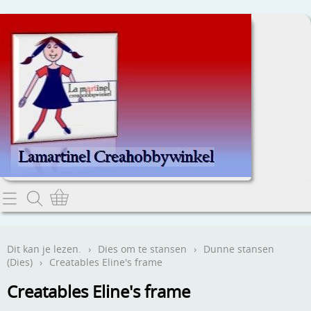
Home
Dit kan je lezen.
Dit kan je lezen.
›
Dies om te stansen
›
Dunne stansen
(Dies)
›
Creatables Eline's frame
Contact
Creatables Eline's frame
Webwinkel