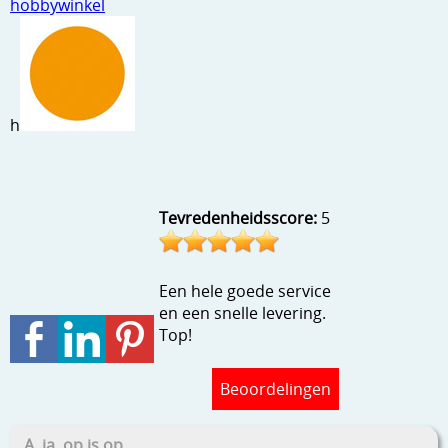
hobbywinkel
Stempels en zo
Template, mask, stencils, grids
Wat nog, een creatief kijkje
h
Tevredenheidsscore:
5
Een hele goede service
en een snelle levering.
Top!
Beoordelingen
A, ja, op is op