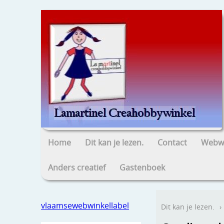
Home
Dit kan je lezen.
Contact
Webwi
Anders creatief
Gastenboek
vlaamsewebwinkellabel
Dit kan je lezen.
›