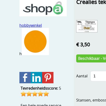
Crealies te
hobbywinkel
€ 3,50
h
Beschikbaar - V
Aantal
Tevredenheidsscore:
5
Stansen, embosse
Een hele goede service