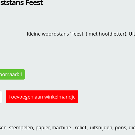
kststans Feest
Kleine woordstans 'Feest' ( met hoofdletter). 
oorraad: 1
n, stempelen, papier,machine...reliëf , uitsnijden, pons, di