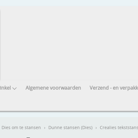
nkel
Algemene voorwaarden
Verzend - en verpakk
Dies om te stansen
›
Dunne stansen (Dies)
›
Crealies tekststan