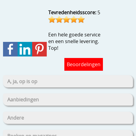
Stempels en zo
Tevredenheidsscore:
5
Template, mask, stencils, grids
Wat nog, een creatief kijkje
Een hele goede service
en een snelle levering.
Top!
Beoordelingen
A, ja, op is op
Aanbiedingen
Andere
Boeken en magazines