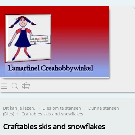
Home
Dit kan je lezen.
Dit kan je lezen.
›
Dies om te stansen
›
Dunne stansen
(Dies)
›
Craftables skis and snowflakes
Contact
Craftables skis and snowflakes
Webwinkel