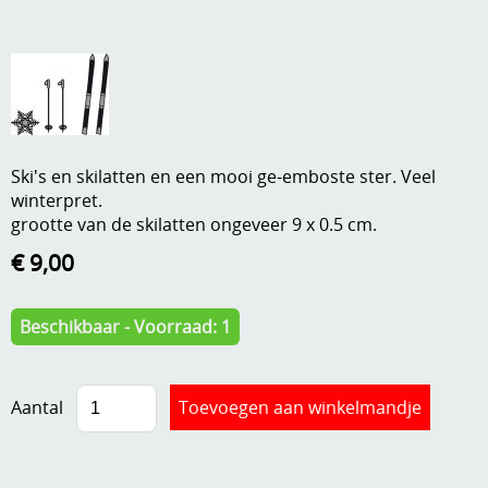
A, ja, op is op
Algemene voorwaarden
Aanbiedingen
Verzend - en verpakkingsk
Andere
Mijn account
Boeken en magazines
Ski's en skilatten en een mooi ge-emboste ster. Veel
winterpret.
Info
Dies om te stansen
grootte van de skilatten ongeveer 9 x 0.5 cm.
DVD-CD
Anders creatief
€ 9,00
Embossen
Gastenboek
Beschikbaar - Voorraad: 1
Handige extra's
Hechtingsmaterialen
Aantal
Hout , MDF, kartonmateriaal, steen
Kleurmateriaal-tekenmateriaal