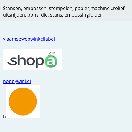
Kneedmateriaal
Stansen, embossen, stempelen, papier,machine...reliëf ,
uitsnijden, pons, die, stans, embossingfolder,
Knipvellen
Leuke versieringen
vlaamsewebwinkellabel
Merken
Netjes opbergen
Papier en karton
Ponsen
hobbywinkel
Ribbelaar
Snijmaterialen
Speciaal papier
h
Stans machine en embossing machines