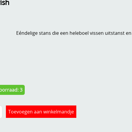
fish
Eéndelige stans die een heleboel vissen uitstanst e
oorraad: 3