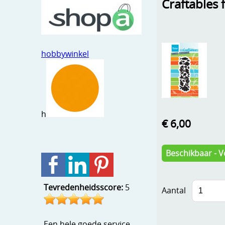
Craftables 
hobbywinkel
h
€ 6,00
Beschikbaar - V
Tevredenheidsscore:
5
Aantal
Een hele goede service