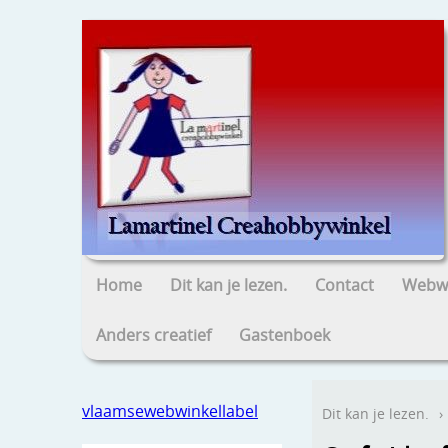
Home
Dit kan je lezen.
Contact
Webwi
Anders creatief
Gastenboek
vlaamsewebwinkellabel
Dit kan je lezen.
›