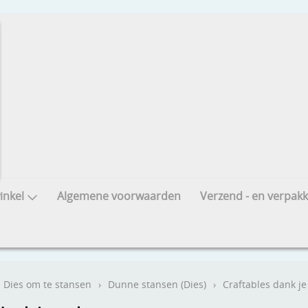
nkel
Algemene voorwaarden
Verzend - en verpakk
Dies om te stansen
›
Dunne stansen (Dies)
›
Craftables dank je