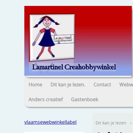
Home
Dit kan je lezen.
Contact
Webwi
Anders creatief
Gastenboek
vlaamsewebwinkellabel
Dit kan je lezen.
›