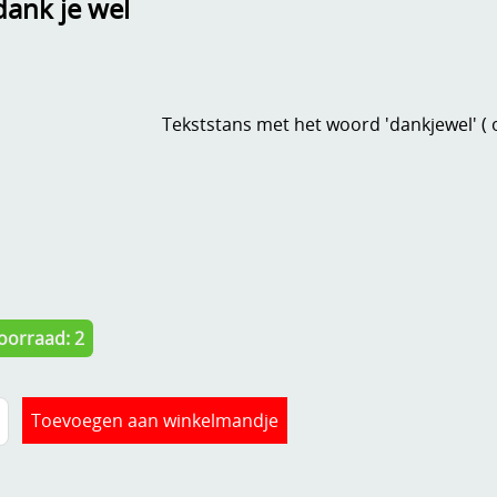
dank je wel
Tekststans met het woord 'dankjewel' ( o
oorraad: 2