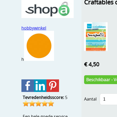
Craftables 
hobbywinkel
h
€ 4,50
Beschikbaar - V
Tevredenheidsscore:
5
Aantal
Een hele goede service