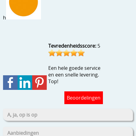
Stempels en zo
Template, mask, stencils, grids
h
Wat nog, een creatief kijkje
Tevredenheidsscore:
5
Een hele goede service
en een snelle levering.
Top!
Beoordelingen
A, ja, op is op
Aanbiedingen