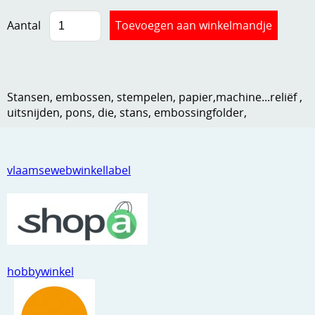
Kneedmateriaal
Aantal
Knipvellen
Leuke versieringen
Stansen, embossen, stempelen, papier,machine...reliëf ,
Merken
uitsnijden, pons, die, stans, embossingfolder,
Netjes opbergen
Papier en karton
vlaamsewebwinkellabel
Ponsen
Ribbelaar
Snijmaterialen
Speciaal papier
hobbywinkel
Stans machine en embossing machines