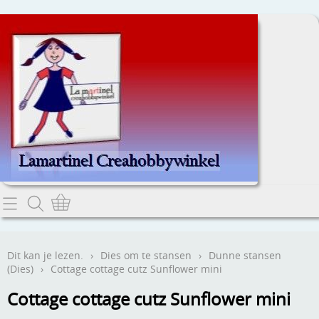
Home
Dit kan je lezen.
Dit kan je lezen.
›
Dies om te stansen
›
Dunne stansen
(Dies)
›
Cottage cottage cutz Sunflower mini
Contact
Cottage cottage cutz Sunflower mini
Webwinkel