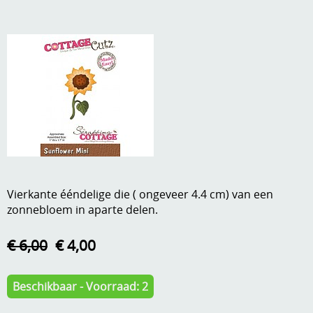
A, ja, op is op
Algemene voorwaarden
Aanbiedingen
Verzend - en verpakkingsk
Andere
Mijn account
Boeken en magazines
Info
Dies om te stansen
DVD-CD
Anders creatief
Embossen
Vierkante ééndelige die ( ongeveer 4.4 cm) van een
Gastenboek
zonnebloem in aparte delen.
Handige extra's
€ 6,00
€ 4,00
Hechtingsmaterialen
Hout , MDF, kartonmateriaal, steen
Beschikbaar - Voorraad: 2
Kleurmateriaal-tekenmateriaal