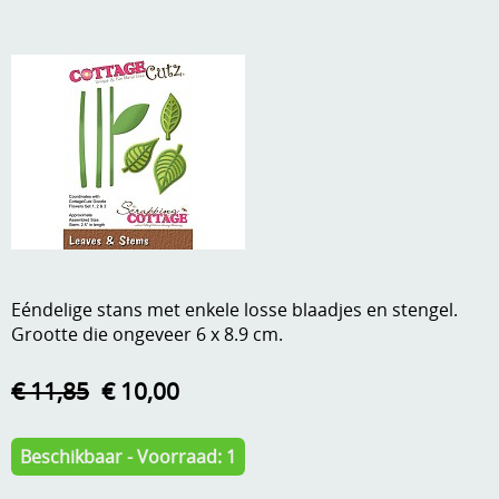
A, ja, op is op
Algemene voorwaarden
Aanbiedingen
Verzend - en verpakkingsk
Andere
Mijn account
Boeken en magazines
Info
Dies om te stansen
DVD-CD
Anders creatief
Embossen
Eéndelige stans met enkele losse blaadjes en stengel.
Gastenboek
Grootte die ongeveer 6 x 8.9 cm.
Handige extra's
€ 11,85
€ 10,00
Hechtingsmaterialen
Hout , MDF, kartonmateriaal, steen
Beschikbaar - Voorraad: 1
Kleurmateriaal-tekenmateriaal