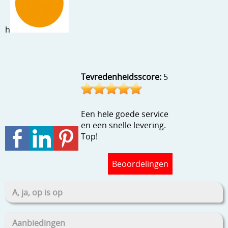
Stempels en zo
Template, mask, stencils, grids
h
Wat nog, een creatief kijkje
Tevredenheidsscore:
5
Een hele goede service
en een snelle levering.
Top!
Beoordelingen
A, ja, op is op
Aanbiedingen