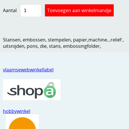
Kneedmateriaal
Aantal
Knipvellen
Leuke versieringen
Stansen, embossen, stempelen, papier,machine...reliëf ,
Merken
uitsnijden, pons, die, stans, embossingfolder,
Netjes opbergen
Papier en karton
vlaamsewebwinkellabel
Ponsen
Ribbelaar
Snijmaterialen
Speciaal papier
hobbywinkel
Stans machine en embossing machines