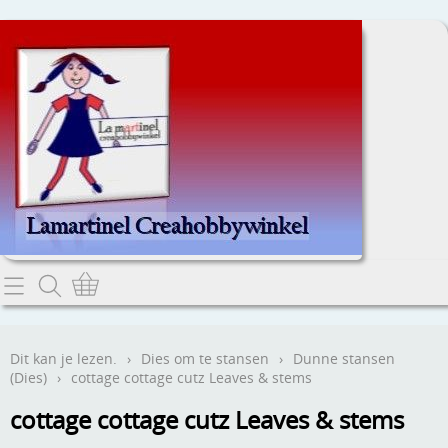
Home
Dit kan je lezen.
Dit kan je lezen.
›
Dies om te stansen
›
Dunne stansen
(Dies)
›
cottage cottage cutz Leaves & stems
Contact
cottage cottage cutz Leaves & stems
Webwinkel