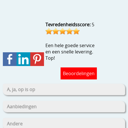
Stempels en zo
Template, mask, stencils, grids
Tevredenheidsscore:
5
Wat nog, een creatief kijkje
Een hele goede service
en een snelle levering.
Top!
Beoordelingen
A, ja, op is op
Aanbiedingen
Andere