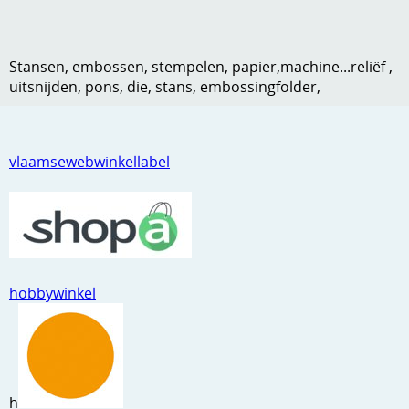
Kneedmateriaal
Knipvellen
Stansen, embossen, stempelen, papier,machine...reliëf ,
uitsnijden, pons, die, stans, embossingfolder,
Leuke versieringen
Merken
vlaamsewebwinkellabel
Netjes opbergen
Papier en karton
Ponsen
Ribbelaar
hobbywinkel
Snijmaterialen
Speciaal papier
Stans machine en embossing machines
h