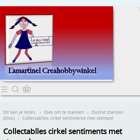
Home
Dit kan je lezen.
Dit kan je lezen.
›
Dies om te stansen
›
Dunne stansen
(Dies)
›
Collectablles cirkel sentiments met stempel
Contact
Collectablles cirkel sentiments met
Webwinkel