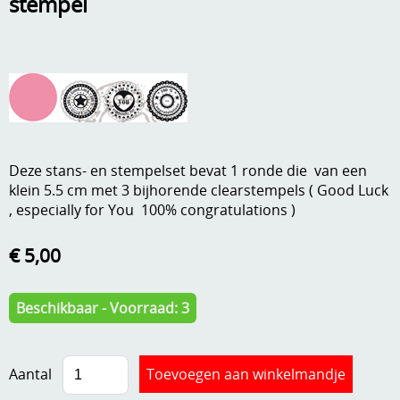
stempel
A, ja, op is op
Algemene voorwaarden
Aanbiedingen
Verzend - en verpakkingsk
Andere
Mijn account
Boeken en magazines
Info
Deze stans- en stempelset bevat 1 ronde die van een
Dies om te stansen
klein 5.5 cm met 3 bijhorende clearstempels ( Good Luck
DVD-CD
, especially for You 100% congratulations )
Anders creatief
Embossen
€ 5,00
Gastenboek
Handige extra's
Beschikbaar - Voorraad: 3
Hechtingsmaterialen
Hout , MDF, kartonmateriaal, steen
Aantal
Kleurmateriaal-tekenmateriaal