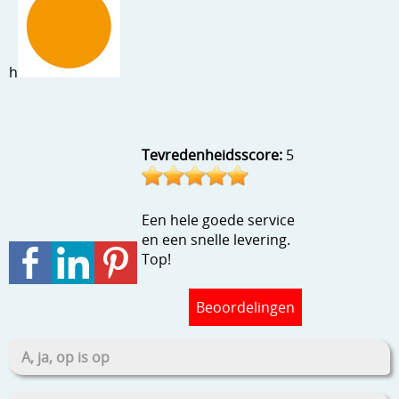
Stempels en zo
Template, mask, stencils, grids
h
Wat nog, een creatief kijkje
Tevredenheidsscore:
5
Een hele goede service
en een snelle levering.
Top!
Beoordelingen
A, ja, op is op