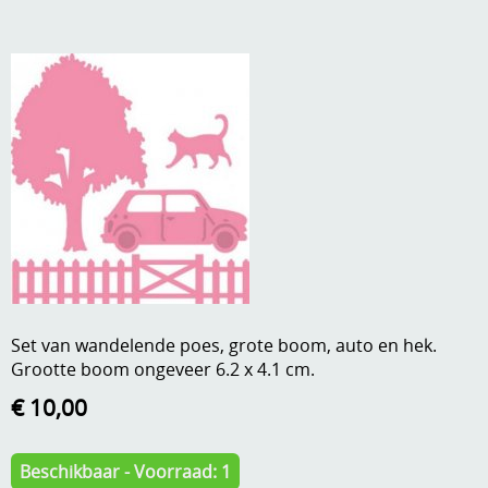
A, ja, op is op
Algemene voorwaarden
Aanbiedingen
Verzend - en verpakkingsk
Andere
Mijn account
Boeken en magazines
Info
Dies om te stansen
DVD-CD
Anders creatief
Embossen
Gastenboek
Handige extra's
Set van wandelende poes, grote boom, auto en hek.
Grootte boom ongeveer 6.2 x 4.1 cm.
Hechtingsmaterialen
€ 10,00
Hout , MDF, kartonmateriaal, steen
Kleurmateriaal-tekenmateriaal
Beschikbaar - Voorraad: 1