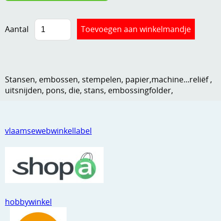
Kneedmateriaal
Aantal
Knipvellen
Leuke versieringen
Merken
Stansen, embossen, stempelen, papier,machine...reliëf ,
uitsnijden, pons, die, stans, embossingfolder,
Netjes opbergen
Papier en karton
Ponsen
vlaamsewebwinkellabel
Ribbelaar
Snijmaterialen
Speciaal papier
hobbywinkel
Stans machine en embossing machines