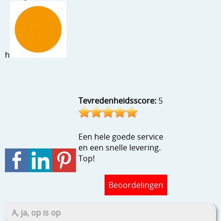
Stempels en zo
Template, mask, stencils, grids
Wat nog, een creatief kijkje
h
Tevredenheidsscore:
5
Een hele goede service
en een snelle levering.
Top!
Beoordelingen
A, ja, op is op