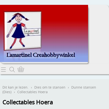
Home
Dit kan je lezen.
Dit kan je lezen.
›
Dies om te stansen
›
Dunne stansen
(Dies)
›
Collectables Hoera
Contact
Collectables Hoera
Webwinkel