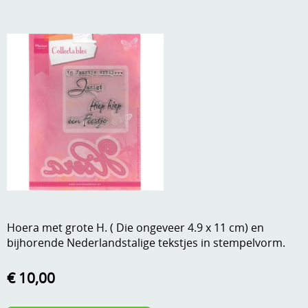
A, ja, op is op
Algemene voorwaarden
Aanbiedingen
Verzend - en verpakkingsk
Andere
Mijn account
Boeken en magazines
Info
Dies om te stansen
DVD-CD
Anders creatief
Embossen
Gastenboek
Handige extra's
Hoera met grote H. ( Die ongeveer 4.9 x 11 cm) en
Hechtingsmaterialen
bijhorende Nederlandstalige tekstjes in stempelvorm.
Hout , MDF, kartonmateriaal, steen
€ 10,00
Kleurmateriaal-tekenmateriaal