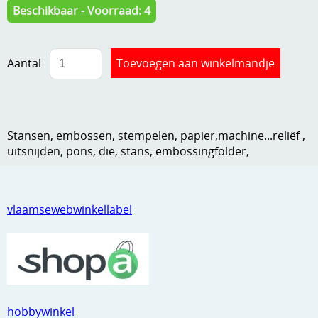
Beschikbaar - Voorraad: 4
Kneedmateriaal
Knipvellen
Aantal
Leuke versieringen
Merken
Netjes opbergen
Stansen, embossen, stempelen, papier,machine...reliëf ,
uitsnijden, pons, die, stans, embossingfolder,
Papier en karton
Ponsen
vlaamsewebwinkellabel
Ribbelaar
Snijmaterialen
Speciaal papier
Stans machine en embossing machines
hobbywinkel