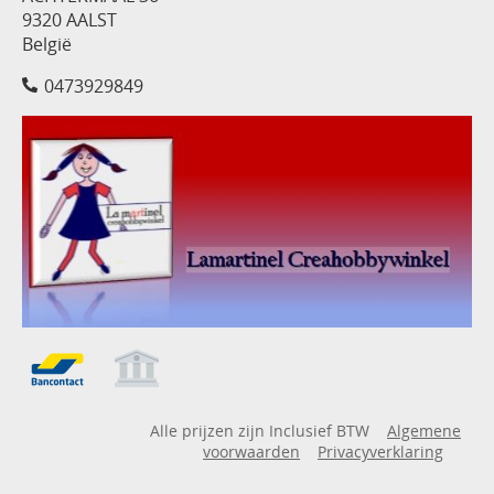
9320 AALST
België
0473929849
Alle prijzen zijn Inclusief BTW
Algemene
voorwaarden
Privacyverklaring