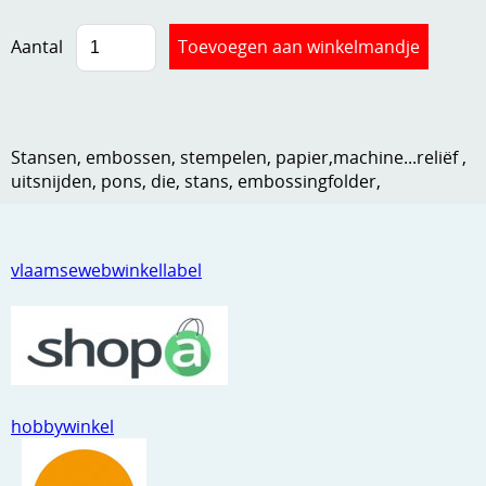
Kneedmateriaal
Aantal
Knipvellen
Leuke versieringen
Merken
Stansen, embossen, stempelen, papier,machine...reliëf ,
uitsnijden, pons, die, stans, embossingfolder,
Netjes opbergen
Papier en karton
vlaamsewebwinkellabel
Ponsen
Ribbelaar
Snijmaterialen
Speciaal papier
hobbywinkel
Stans machine en embossing machines