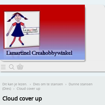
Home
Dit kan je lezen.
Dit kan je lezen.
›
Dies om te stansen
›
Dunne stansen
(Dies)
›
Cloud cover up
Contact
Cloud cover up
Webwinkel