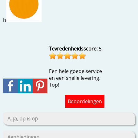
Stempels en zo
Template, mask, stencils, grids
h
Wat nog, een creatief kijkje
Tevredenheidsscore:
5
Een hele goede service
en een snelle levering.
Top!
Beoordelingen
A, ja, op is op
Aanbiedingen