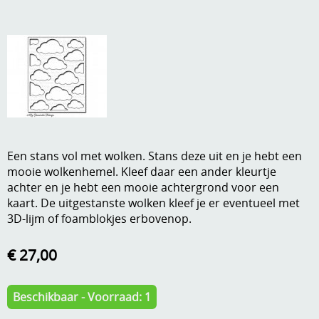
A, ja, op is op
Algemene voorwaarden
Aanbiedingen
Verzend - en verpakkingsk
Andere
Mijn account
Boeken en magazines
Info
Dies om te stansen
Een stans vol met wolken. Stans deze uit en je hebt een
DVD-CD
Anders creatief
mooie wolkenhemel. Kleef daar een ander kleurtje
achter en je hebt een mooie achtergrond voor een
Embossen
kaart. De uitgestanste wolken kleef je er eventueel met
Gastenboek
3D-lijm of foamblokjes erbovenop.
Handige extra's
Hechtingsmaterialen
€ 27,00
Hout , MDF, kartonmateriaal, steen
Beschikbaar - Voorraad: 1
Kleurmateriaal-tekenmateriaal