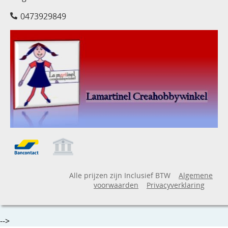
0473929849
Alle prijzen zijn Inclusief BTW
Algemene
voorwaarden
Privacyverklaring
-->