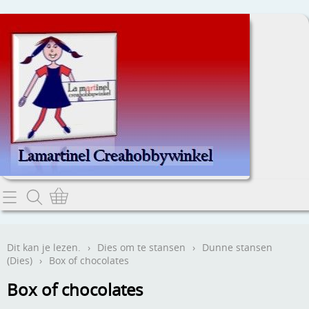
Home
Dit kan je lezen.
Dit kan je lezen.
›
Dies om te stansen
›
Dunne stansen
(Dies)
›
Box of chocolates
Contact
Box of chocolates
Webwinkel