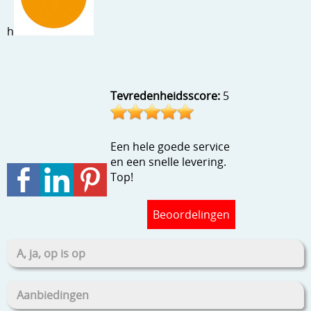
Stempels en zo
h
Template, mask, stencils, grids
Wat nog, een creatief kijkje
Tevredenheidsscore:
5
Een hele goede service
en een snelle levering.
Top!
Beoordelingen
A, ja, op is op
Aanbiedingen