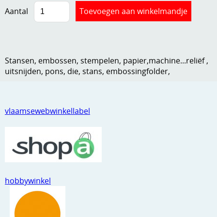
Aantal
Kneedmateriaal
Knipvellen
Leuke versieringen
Stansen, embossen, stempelen, papier,machine...reliëf ,
Merken
uitsnijden, pons, die, stans, embossingfolder,
Netjes opbergen
Papier en karton
vlaamsewebwinkellabel
Ponsen
Ribbelaar
Snijmaterialen
hobbywinkel
Speciaal papier
Stans machine en embossing machines