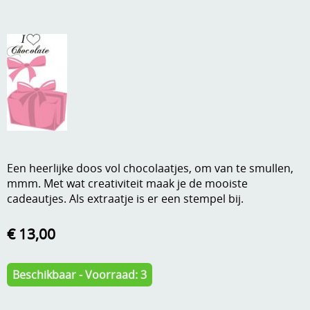
A, ja, op is op
Algemene voorwaarden
Aanbiedingen
Verzend - en verpakkingsk
Andere
Mijn account
Boeken en magazines
Info
Dies om te stansen
DVD-CD
Anders creatief
Een heerlijke doos vol chocolaatjes, om van te smullen,
mmm. Met wat creativiteit maak je de mooiste
Embossen
cadeautjes. Als extraatje is er een stempel bij.
Gastenboek
Handige extra's
€ 13,00
Hechtingsmaterialen
Hout , MDF, kartonmateriaal, steen
Beschikbaar - Voorraad: 3
Kleurmateriaal-tekenmateriaal