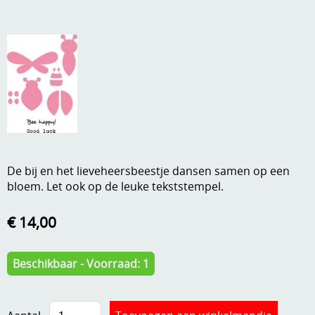
A, ja, op is op
Algemene voorwaarden
Aanbiedingen
Verzend - en verpakkingsk
Andere
Mijn account
Boeken en magazines
Info
Dies om te stansen
DVD-CD
Anders creatief
De bij en het lieveheersbeestje dansen samen op een
bloem. Let ook op de leuke tekststempel.
Embossen
Gastenboek
Handige extra's
€ 14,00
Hechtingsmaterialen
Beschikbaar - Voorraad: 1
Hout , MDF, kartonmateriaal, steen
Kleurmateriaal-tekenmateriaal