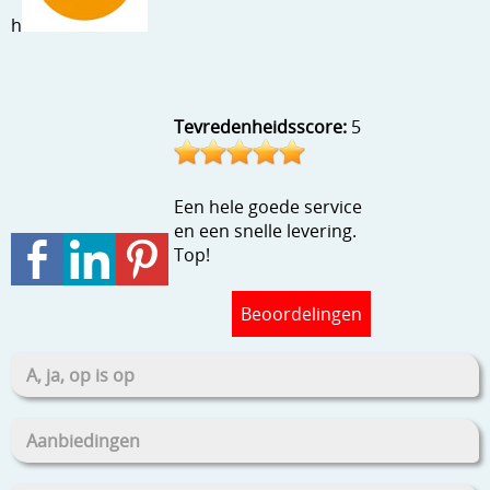
Stempels en zo
h
Template, mask, stencils, grids
Wat nog, een creatief kijkje
Tevredenheidsscore:
5
Een hele goede service
en een snelle levering.
Top!
Beoordelingen
A, ja, op is op
Aanbiedingen