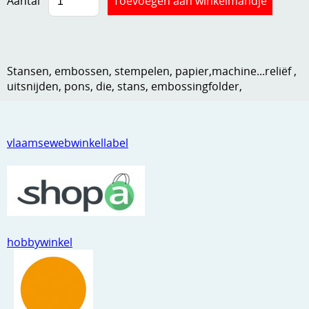
Aantal
Kneedmateriaal
Knipvellen
Stansen, embossen, stempelen, papier,machine...reliëf ,
Leuke versieringen
uitsnijden, pons, die, stans, embossingfolder,
Merken
Netjes opbergen
vlaamsewebwinkellabel
Papier en karton
Ponsen
Ribbelaar
Snijmaterialen
hobbywinkel
Speciaal papier
Stans machine en embossing machines