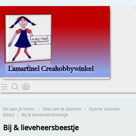
Home
Dit kan je lezen.
Dit kan je lezen.
›
Dies om te stansen
›
Dunne stansen
(Dies)
›
Bij & lieveheersbeestje
Contact
Bij & lieveheersbeestje
Webwinkel