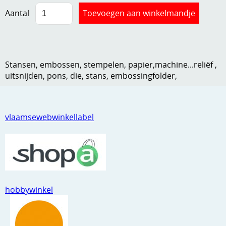
Kneedmateriaal
Aantal
Knipvellen
Leuke versieringen
Stansen, embossen, stempelen, papier,machine...reliëf ,
Merken
uitsnijden, pons, die, stans, embossingfolder,
Netjes opbergen
Papier en karton
vlaamsewebwinkellabel
Ponsen
Ribbelaar
Snijmaterialen
hobbywinkel
Speciaal papier
Stans machine en embossing machines