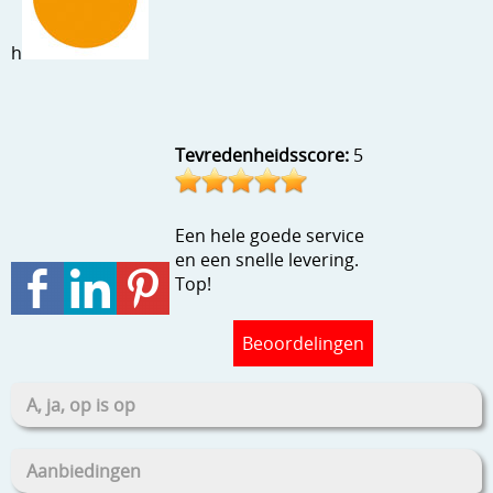
Stempels en zo
h
Template, mask, stencils, grids
Wat nog, een creatief kijkje
Tevredenheidsscore:
5
Een hele goede service
en een snelle levering.
Top!
Beoordelingen
A, ja, op is op
Aanbiedingen