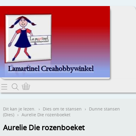
Home
Dit kan je lezen.
Dit kan je lezen.
›
Dies om te stansen
›
Dunne stansen
(Dies)
›
Aurelie Die rozenboeket
Contact
Aurelie Die rozenboeket
Webwinkel