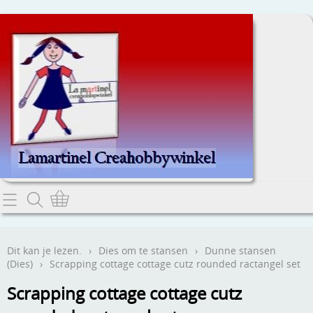
Home
Dit kan je lezen.
Dit kan je lezen.
›
Dies om te stansen
›
Dunne stansen
(Dies)
›
Scrapping cottage cottage cutz rounded ractangel set
Contact
Scrapping cottage cottage cutz
Webwinkel