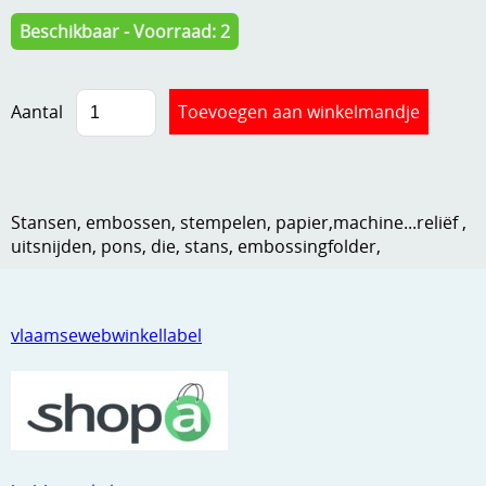
Kneedmateriaal
Beschikbaar - Voorraad: 2
Knipvellen
Aantal
Leuke versieringen
Merken
Netjes opbergen
Stansen, embossen, stempelen, papier,machine...reliëf ,
Papier en karton
uitsnijden, pons, die, stans, embossingfolder,
Ponsen
Ribbelaar
vlaamsewebwinkellabel
Snijmaterialen
Speciaal papier
Stans machine en embossing machines