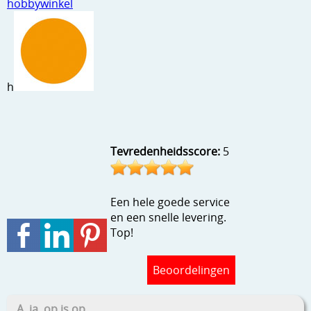
hobbywinkel
Stempels en zo
Template, mask, stencils, grids
Wat nog, een creatief kijkje
h
Tevredenheidsscore:
5
Een hele goede service
en een snelle levering.
Top!
Beoordelingen
A, ja, op is op