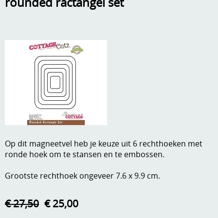
rounded ractangel set
A, ja, op is op
Algemene voorwaarden
Aanbiedingen
Verzend - en verpakkingsk
Andere
Mijn account
Boeken en magazines
Info
Dies om te stansen
DVD-CD
Anders creatief
Embossen
Gastenboek
Op dit magneetvel heb je keuze uit 6 rechthoeken met
Handige extra's
ronde hoek om te stansen en te embossen.
Hechtingsmaterialen
Grootste rechthoek ongeveer 7.6 x 9.9 cm.
Hout , MDF, kartonmateriaal, steen
€ 27,50
€ 25,00
Kleurmateriaal-tekenmateriaal