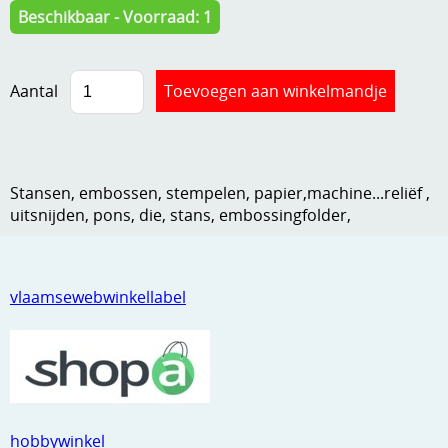
Beschikbaar - Voorraad: 1
Kneedmateriaal
Knipvellen
Aantal
Leuke versieringen
Merken
Netjes opbergen
Stansen, embossen, stempelen, papier,machine...reliëf ,
uitsnijden, pons, die, stans, embossingfolder,
Papier en karton
Ponsen
vlaamsewebwinkellabel
Ribbelaar
Snijmaterialen
Speciaal papier
Stans machine en embossing machines
hobbywinkel