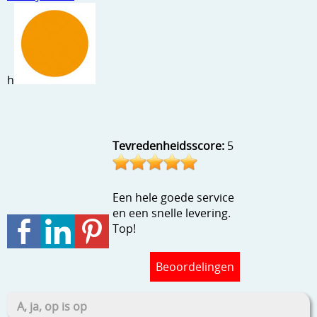
Stempels en zo
Template, mask, stencils, grids
Wat nog, een creatief kijkje
h
Tevredenheidsscore:
5
Een hele goede service
en een snelle levering.
Top!
Beoordelingen
A, ja, op is op