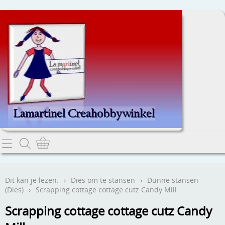
Home
Dit kan je lezen.
Dit kan je lezen.
›
Dies om te stansen
›
Dunne stansen
(Dies)
›
Scrapping cottage cottage cutz Candy Mill
Contact
Scrapping cottage cottage cutz Candy
Webwinkel