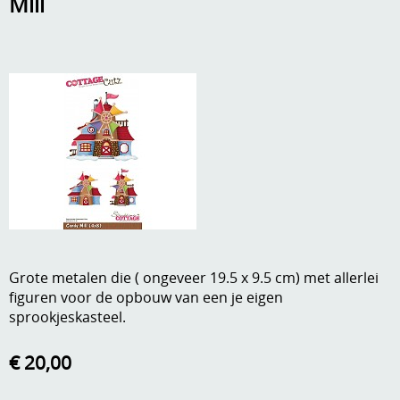
Mill
A, ja, op is op
Algemene voorwaarden
Aanbiedingen
Verzend - en verpakkingsk
Andere
Mijn account
Boeken en magazines
Info
Dies om te stansen
DVD-CD
Anders creatief
Embossen
Gastenboek
Grote metalen die ( ongeveer 19.5 x 9.5 cm) met allerlei
Handige extra's
figuren voor de opbouw van een je eigen
Hechtingsmaterialen
sprookjeskasteel.
Hout , MDF, kartonmateriaal, steen
€ 20,00
Kleurmateriaal-tekenmateriaal