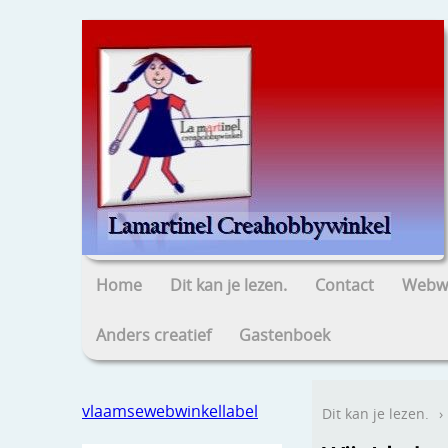
Home
Dit kan je lezen.
Contact
Webwi
Anders creatief
Gastenboek
vlaamsewebwinkellabel
Dit kan je lezen.
›