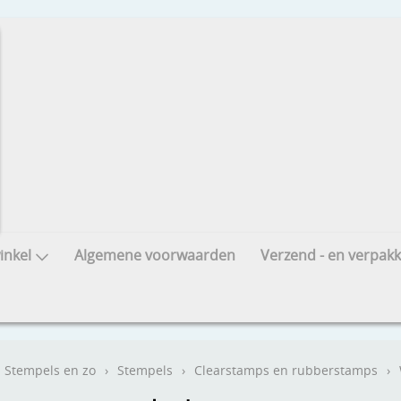
nkel
Algemene voorwaarden
Verzend - en verpakk
Stempels en zo
›
Stempels
›
Clearstamps en rubberstamps
›