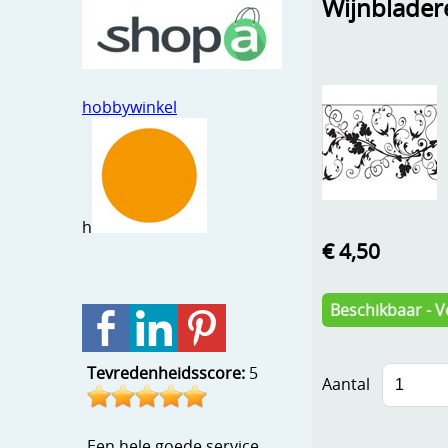
Wijnblader
hobbywinkel
h
€ 4,50
Beschikbaar - V
Tevredenheidsscore:
5
Aantal
Een hele goede service