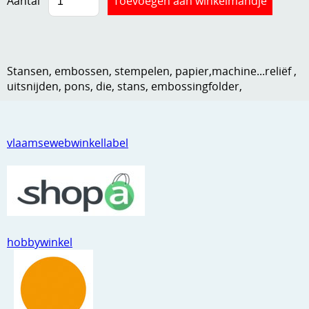
Aantal
Kneedmateriaal
Knipvellen
Stansen, embossen, stempelen, papier,machine...reliëf ,
Leuke versieringen
uitsnijden, pons, die, stans, embossingfolder,
Merken
Netjes opbergen
vlaamsewebwinkellabel
Papier en karton
Ponsen
Ribbelaar
Snijmaterialen
hobbywinkel
Speciaal papier
Stans machine en embossing machines