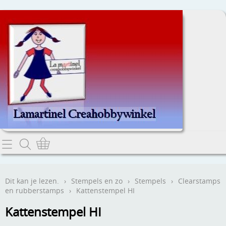
Home
Dit kan je lezen.
Dit kan je lezen.
›
Stempels en zo
›
Stempels
›
Clearstamps
en rubberstamps
›
Kattenstempel HI
Contact
Kattenstempel HI
Webwinkel