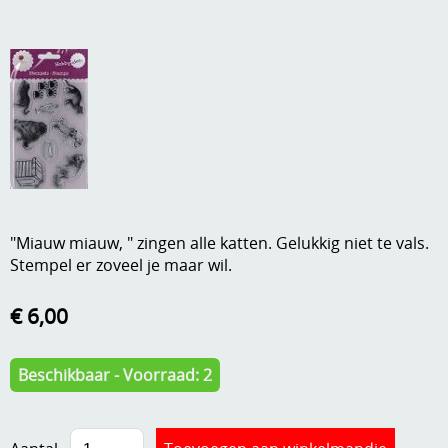
A, ja, op is op
Algemene voorwaarden
Aanbiedingen
Verzend - en verpakkingsk
Andere
Mijn account
Boeken en magazines
Info
Dies om te stansen
DVD-CD
Anders creatief
"Miauw miauw, " zingen alle katten. Gelukkig niet te vals.
Stempel er zoveel je maar wil.
Embossen
Gastenboek
Handige extra's
€ 6,00
Hechtingsmaterialen
Beschikbaar - Voorraad: 2
Hout , MDF, kartonmateriaal, steen
Kleurmateriaal-tekenmateriaal