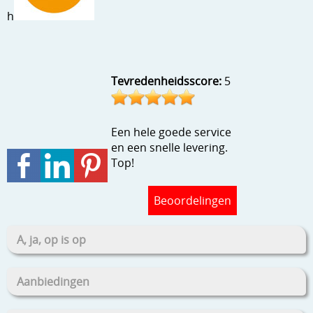
Stempels en zo
h
Template, mask, stencils, grids
Wat nog, een creatief kijkje
Tevredenheidsscore:
5
Een hele goede service
en een snelle levering.
Top!
Beoordelingen
A, ja, op is op
Aanbiedingen