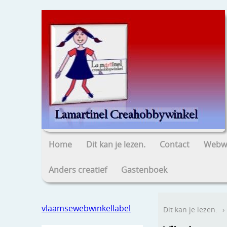
Home
Dit kan je lezen.
Contact
Webwi
Anders creatief
Gastenboek
vlaamsewebwinkellabel
Dit kan je lezen.
›