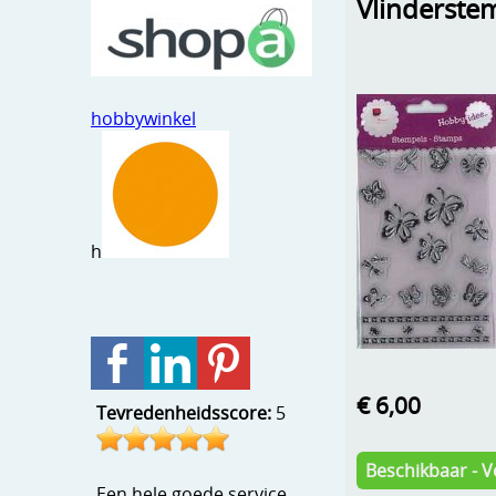
Vlinderste
hobbywinkel
h
€ 6,00
Tevredenheidsscore:
5
Beschikbaar - V
Een hele goede service