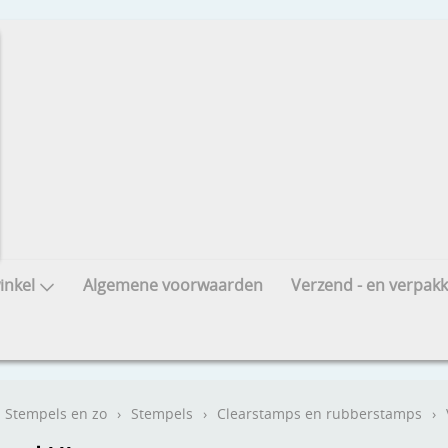
nkel
Algemene voorwaarden
Verzend - en verpakk
Stempels en zo
›
Stempels
›
Clearstamps en rubberstamps
›