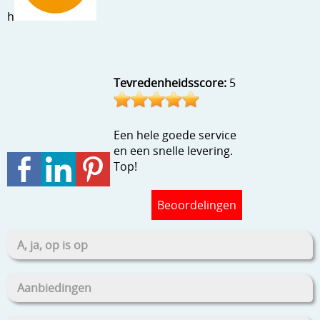
Stempels en zo
h
Template, mask, stencils, grids
Wat nog, een creatief kijkje
Tevredenheidsscore:
5
Een hele goede service
en een snelle levering.
Top!
Beoordelingen
A, ja, op is op
Aanbiedingen