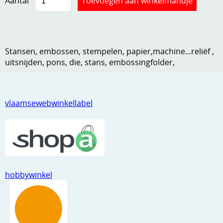
Aantal
Kneedmateriaal
Knipvellen
Stansen, embossen, stempelen, papier,machine...reliëf ,
Leuke versieringen
uitsnijden, pons, die, stans, embossingfolder,
Merken
Netjes opbergen
vlaamsewebwinkellabel
Papier en karton
Ponsen
Ribbelaar
Snijmaterialen
hobbywinkel
Speciaal papier
Stans machine en embossing machines