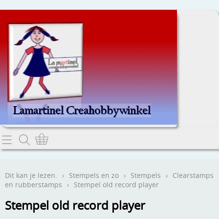
Home
Dit kan je lezen.
Dit kan je lezen.
›
Stempels en zo
›
Stempels
›
Clearstamps
en rubberstamps
›
Stempel old record player
Contact
Stempel old record player
Webwinkel