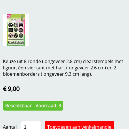
A, ja, op is op
Algemene voorwaarden
Aanbiedingen
Verzend - en verpakkingsk
Andere
Mijn account
Boeken en magazines
Info
Dies om te stansen
Keuze uit 8 ronde ( ongeveer 2.8 cm) clearstempels met
DVD-CD
figuur, één vierkant met hart ( ongeveer 2.6 cm) en 2
Anders creatief
bloemenborders ( ongeveer 9.3 cm lang).
Embossen
Gastenboek
€ 9,00
Handige extra's
Hechtingsmaterialen
Beschikbaar - Voorraad: 3
Hout , MDF, kartonmateriaal, steen
Kleurmateriaal-tekenmateriaal
Aantal