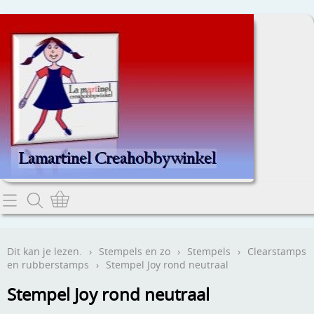
Home
Dit kan je lezen.
Dit kan je lezen.
›
Stempels en zo
›
Stempels
›
Clearstamps
en rubberstamps
›
Stempel Joy rond neutraal
Contact
Stempel Joy rond neutraal
Webwinkel