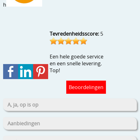
h
Stempels en zo
Template, mask, stencils, grids
Wat nog, een creatief kijkje
Tevredenheidsscore:
5
Een hele goede service
en een snelle levering.
Top!
Beoordelingen
A, ja, op is op
Aanbiedingen