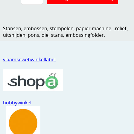
Kneedmateriaal
Knipvellen
Stansen, embossen, stempelen, papier,machine...reliëf ,
Leuke versieringen
uitsnijden, pons, die, stans, embossingfolder,
Merken
Netjes opbergen
vlaamsewebwinkellabel
Papier en karton
Ponsen
Ribbelaar
hobbywinkel
Snijmaterialen
Speciaal papier
Stans machine en embossing machines