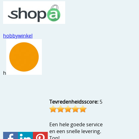
Stempels en zo
Template, mask, stencils, grids
Wat nog, een creatief kijkje
hobbywinkel
h
Tevredenheidsscore:
5
Een hele goede service
en een snelle levering.
Top!