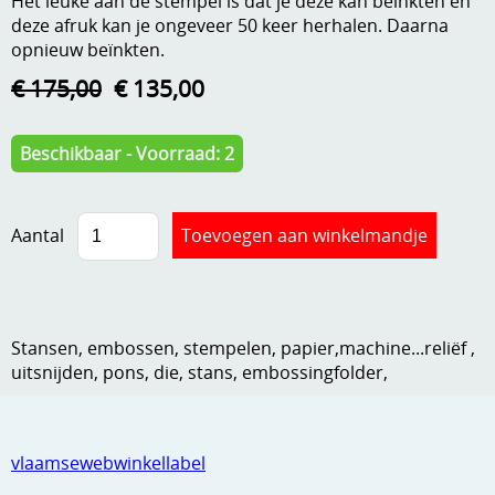
Het leuke aan de stempel is dat je deze kan beïnkten en
deze afruk kan je ongeveer 50 keer herhalen. Daarna
Kneedmateriaal
opnieuw beïnkten.
Knipvellen
€ 175,00
€ 135,00
Leuke versieringen
Beschikbaar - Voorraad: 2
Merken
Netjes opbergen
Aantal
Papier en karton
Ponsen
Ribbelaar
Stansen, embossen, stempelen, papier,machine...reliëf ,
uitsnijden, pons, die, stans, embossingfolder,
Snijmaterialen
Speciaal papier
vlaamsewebwinkellabel
Stans machine en embossing machines