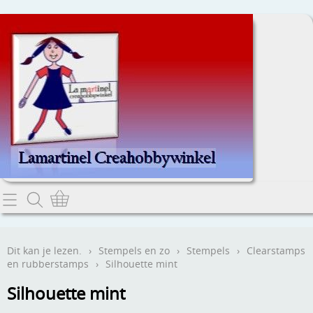
Home
Dit kan je lezen.
Dit kan je lezen.
›
Stempels en zo
›
Stempels
›
Clearstamps
en rubberstamps
›
Silhouette mint
Contact
Silhouette mint
Webwinkel