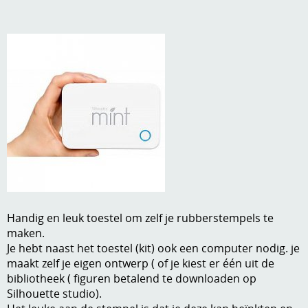
A, ja, op is op
Algemene voorwaarden
Aanbiedingen
Verzend - en verpakkingsk
Andere
Mijn account
Boeken en magazines
Info
Dies om te stansen
DVD-CD
Anders creatief
Embossen
Gastenboek
Handige extra's
Handig en leuk toestel om zelf je rubberstempels te
maken.
Hechtingsmaterialen
Je hebt naast het toestel (kit) ook een computer nodig. je
maakt zelf je eigen ontwerp ( of je kiest er één uit de
Hout , MDF, kartonmateriaal, steen
bibliotheek ( figuren betalend te downloaden op
Silhouette studio).
Kleurmateriaal-tekenmateriaal