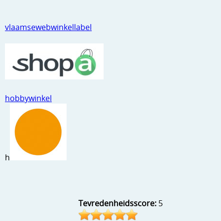
Kneedmateriaal
vlaamsewebwinkellabel
Knipvellen
Leuke versieringen
Merken
Netjes opbergen
hobbywinkel
Papier en karton
Ponsen
Ribbelaar
h
Snijmaterialen
Speciaal papier
Tevredenheidsscore:
5
Stans machine en embossing machines