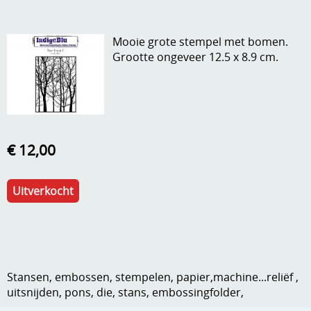
A, ja, op is op
Algemene voorwaarden
Mooie grote stempel met bomen.
Aanbiedingen
Grootte ongeveer 12.5 x 8.9 cm.
Verzend - en verpakkingsk
Andere
Mijn account
Boeken en magazines
Info
Dies om te stansen
€ 12,00
DVD-CD
Anders creatief
Embossen
Uitverkocht
Gastenboek
Handige extra's
Hechtingsmaterialen
Hout , MDF, kartonmateriaal, steen
Stansen, embossen, stempelen, papier,machine...reliëf ,
uitsnijden, pons, die, stans, embossingfolder,
Kleurmateriaal-tekenmateriaal