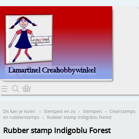
Home
Dit kan je lezen.
Dit kan je lezen.
›
Stempels en zo
›
Stempels
›
Clearstamps
en rubberstamps
›
Rubber stamp Indigoblu Forest
Contact
Rubber stamp Indigoblu Forest
Webwinkel