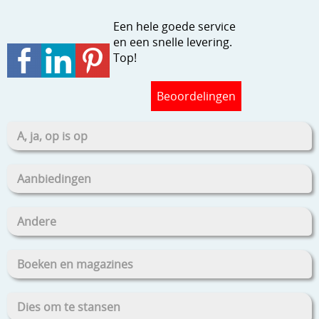
Stempels en zo
Een hele goede service
Template, mask, stencils, grids
en een snelle levering.
Top!
Wat nog, een creatief kijkje
Beoordelingen
A, ja, op is op
Aanbiedingen
Andere
Boeken en magazines
Dies om te stansen