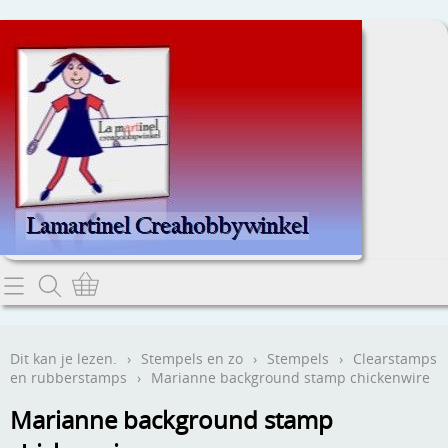
Home
Dit kan je lezen.
Dit kan je lezen.
›
Stempels en zo
›
Stempels
›
Clearstamps
en rubberstamps
›
Marianne background stamp chickenwire
Contact
Marianne background stamp
Webwinkel