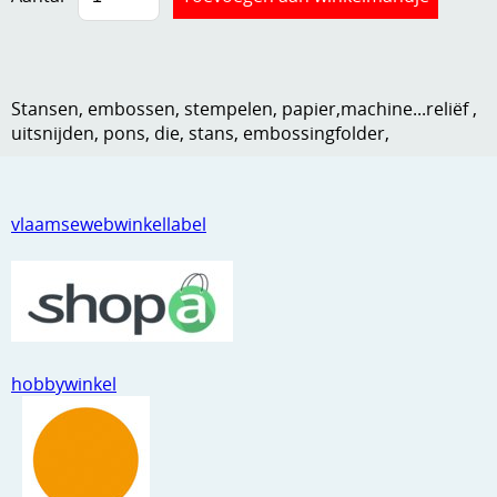
Kneedmateriaal
Knipvellen
Stansen, embossen, stempelen, papier,machine...reliëf ,
Leuke versieringen
uitsnijden, pons, die, stans, embossingfolder,
Merken
Netjes opbergen
vlaamsewebwinkellabel
Papier en karton
Ponsen
Ribbelaar
Snijmaterialen
hobbywinkel
Speciaal papier
Stans machine en embossing machines