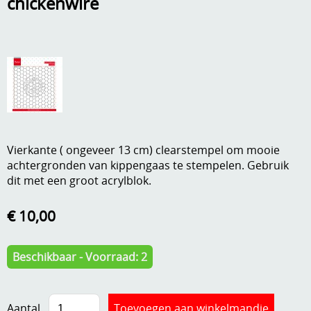
chickenwire
A, ja, op is op
Algemene voorwaarden
Aanbiedingen
Verzend - en verpakkingsk
Andere
Mijn account
Boeken en magazines
Info
Dies om te stansen
Vierkante ( ongeveer 13 cm) clearstempel om mooie
DVD-CD
Anders creatief
achtergronden van kippengaas te stempelen. Gebruik
dit met een groot acrylblok.
Embossen
Gastenboek
€ 10,00
Handige extra's
Hechtingsmaterialen
Beschikbaar - Voorraad: 2
Hout , MDF, kartonmateriaal, steen
Kleurmateriaal-tekenmateriaal
Aantal