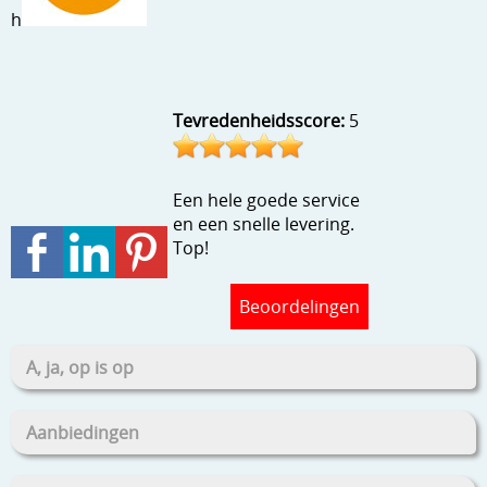
Stempels en zo
h
Template, mask, stencils, grids
Wat nog, een creatief kijkje
Tevredenheidsscore:
5
Een hele goede service
en een snelle levering.
Top!
Beoordelingen
A, ja, op is op
Aanbiedingen