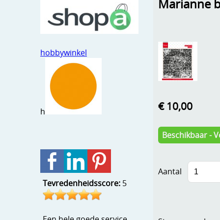
Marianne b
hobbywinkel
€ 10,00
h
Beschikbaar - V
Aantal
Tevredenheidsscore:
5
Een hele goede service