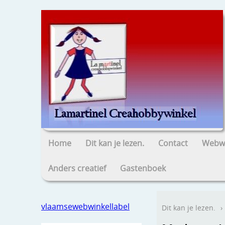
Home
Dit kan je lezen.
Contact
Webwi
Anders creatief
Gastenboek
vlaamsewebwinkellabel
Dit kan je lezen.
›