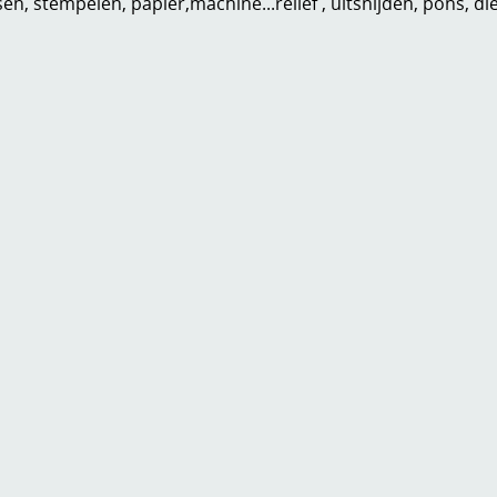
n, stempelen, papier,machine...reliëf , uitsnijden, pons, di