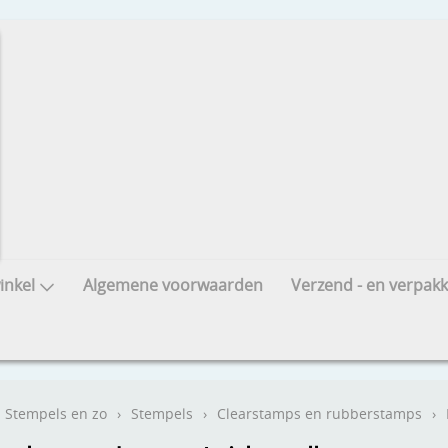
nkel
Algemene voorwaarden
Verzend - en verpakk
Stempels en zo
›
Stempels
›
Clearstamps en rubberstamps
›