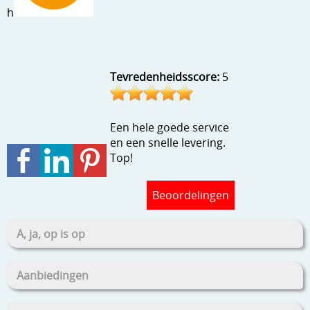
Stempels en zo
h
Template, mask, stencils, grids
Wat nog, een creatief kijkje
Tevredenheidsscore:
5
Een hele goede service
en een snelle levering.
Top!
Beoordelingen
A, ja, op is op
Aanbiedingen