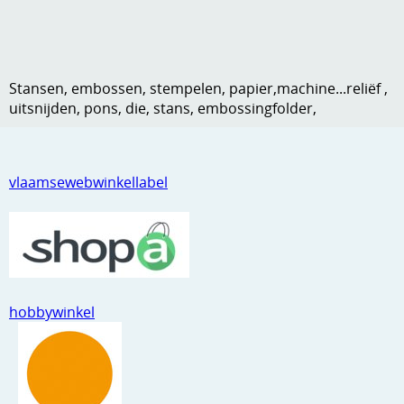
Kneedmateriaal
Knipvellen
Stansen, embossen, stempelen, papier,machine...reliëf ,
Leuke versieringen
uitsnijden, pons, die, stans, embossingfolder,
Merken
Netjes opbergen
vlaamsewebwinkellabel
Papier en karton
Ponsen
Ribbelaar
Snijmaterialen
hobbywinkel
Speciaal papier
Stans machine en embossing machines