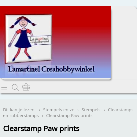
Home
Dit kan je lezen.
Dit kan je lezen.
›
Stempels en zo
›
Stempels
›
Clearstamps
en rubberstamps
›
Clearstamp Paw prints
Contact
Clearstamp Paw prints
Webwinkel