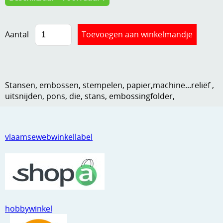
Kneedmateriaal
Knipvellen
Aantal
Leuke versieringen
Merken
Stansen, embossen, stempelen, papier,machine...reliëf ,
Netjes opbergen
uitsnijden, pons, die, stans, embossingfolder,
Papier en karton
Ponsen
vlaamsewebwinkellabel
Ribbelaar
Snijmaterialen
Speciaal papier
hobbywinkel
Stans machine en embossing machines