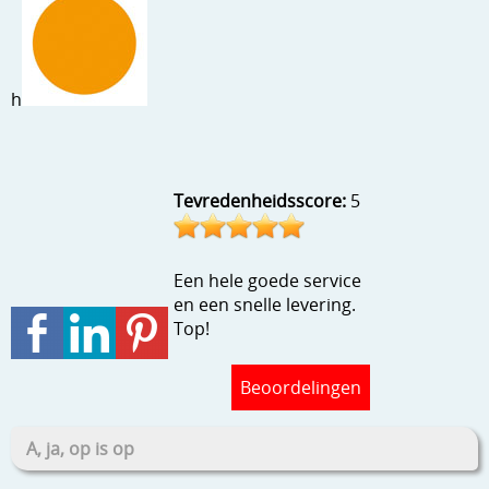
Stempels en zo
Template, mask, stencils, grids
h
Wat nog, een creatief kijkje
Tevredenheidsscore:
5
Een hele goede service
en een snelle levering.
Top!
Beoordelingen
A, ja, op is op