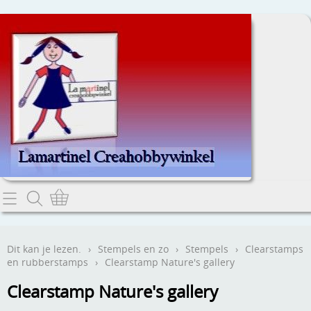
Home
Dit kan je lezen.
Dit kan je lezen.
›
Stempels en zo
›
Stempels
›
Clearstamps
en rubberstamps
›
Clearstamp Nature's gallery
Contact
Clearstamp Nature's gallery
Webwinkel