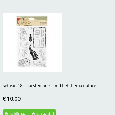
A, ja, op is op
Algemene voorwaarden
Aanbiedingen
Verzend - en verpakkingsk
Andere
Mijn account
Boeken en magazines
Info
Dies om te stansen
DVD-CD
Anders creatief
Embossen
Gastenboek
Handige extra's
Set van 18 clearstempels rond het thema nature.
Hechtingsmaterialen
€ 10,00
Hout , MDF, kartonmateriaal, steen
Kleurmateriaal-tekenmateriaal
Beschikbaar - Voorraad: 1