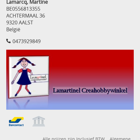
Lamarcq, Martine
BE0556813355
ACHTERMAAL 36
9320 AALST
België
0473929849
Alle prijzen zijn Inclusief BTW
Algemene