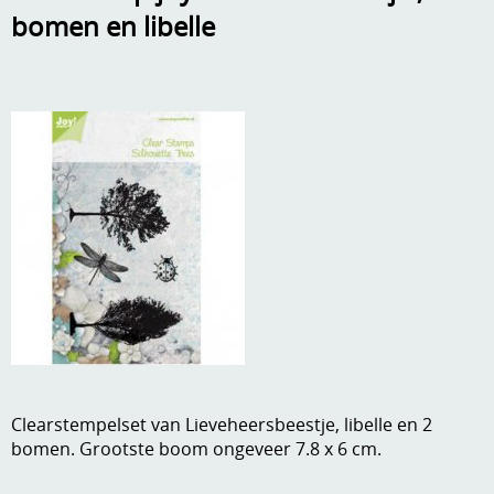
bomen en libelle
A, ja, op is op
Algemene voorwaarden
Aanbiedingen
Verzend - en verpakkingsk
Andere
Mijn account
Boeken en magazines
Info
Dies om te stansen
DVD-CD
Anders creatief
Embossen
Gastenboek
Handige extra's
Hechtingsmaterialen
Clearstempelset van Lieveheersbeestje, libelle en 2
Hout , MDF, kartonmateriaal, steen
bomen. Grootste boom ongeveer 7.8 x 6 cm.
Kleurmateriaal-tekenmateriaal