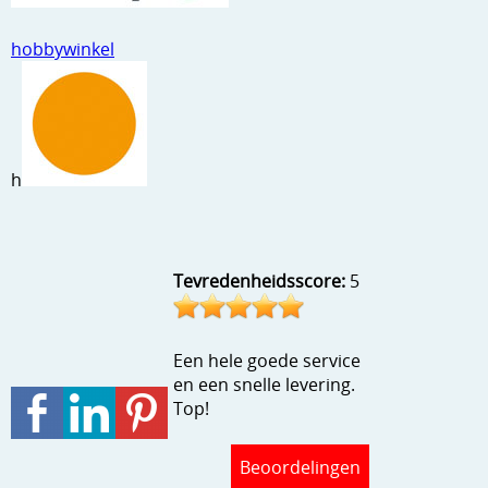
Stempels en zo
hobbywinkel
Template, mask, stencils, grids
Wat nog, een creatief kijkje
h
Tevredenheidsscore:
5
Een hele goede service
en een snelle levering.
Top!
Beoordelingen