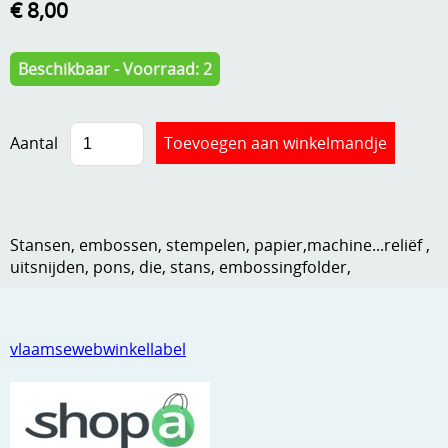
€ 8,00
Kneedmateriaal
Knipvellen
Beschikbaar - Voorraad: 2
Leuke versieringen
Aantal
Merken
Netjes opbergen
Papier en karton
Stansen, embossen, stempelen, papier,machine...reliëf ,
Ponsen
uitsnijden, pons, die, stans, embossingfolder,
Ribbelaar
Snijmaterialen
vlaamsewebwinkellabel
Speciaal papier
Stans machine en embossing machines