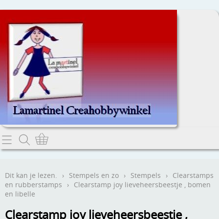
Home
Dit kan je lezen.
Dit kan je lezen.
›
Stempels en zo
›
Stempels
›
Clearstamps
en rubberstamps
›
Clearstamp joy lieveheersbeestje , bomen
Contact
en libelle
Clearstamp joy lieveheersbeestje ,
Webwinkel