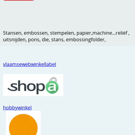
Kneedmateriaal
Knipvellen
Leuke versieringen
Stansen, embossen, stempelen, papier,machine...reliëf ,
uitsnijden, pons, die, stans, embossingfolder,
Merken
Netjes opbergen
vlaamsewebwinkellabel
Papier en karton
Ponsen
Ribbelaar
Snijmaterialen
hobbywinkel
Speciaal papier
Stans machine en embossing machines