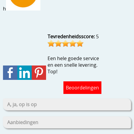
Stempels en zo
h
Template, mask, stencils, grids
Wat nog, een creatief kijkje
Tevredenheidsscore:
5
Een hele goede service
en een snelle levering.
Top!
Beoordelingen
A, ja, op is op
Aanbiedingen