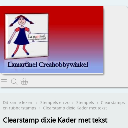
Home
Dit kan je lezen.
Dit kan je lezen.
›
Stempels en zo
›
Stempels
›
Clearstamps
en rubberstamps
›
Clearstamp dixie Kader met tekst
Contact
Clearstamp dixie Kader met tekst
Webwinkel