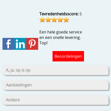
Stempels en zo
Tevredenheidsscore:
5
Template, mask, stencils, grids
Wat nog, een creatief kijkje
Een hele goede service
en een snelle levering.
Top!
Beoordelingen
A, ja, op is op
Aanbiedingen
Andere