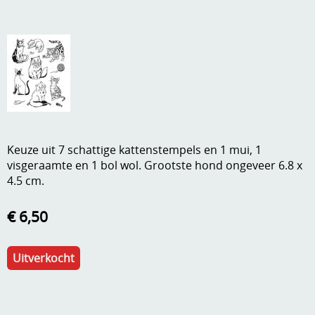
A, ja, op is op
Algemene voorwaarden
Aanbiedingen
Verzend - en verpakkingsk
Andere
Mijn account
Boeken en magazines
Info
Dies om te stansen
Keuze uit 7 schattige kattenstempels en 1 mui, 1
DVD-CD
visgeraamte en 1 bol wol. Grootste hond ongeveer 6.8 x
Anders creatief
4.5 cm.
Embossen
Gastenboek
€ 6,50
Handige extra's
Hechtingsmaterialen
Uitverkocht
Hout , MDF, kartonmateriaal, steen
Kleurmateriaal-tekenmateriaal