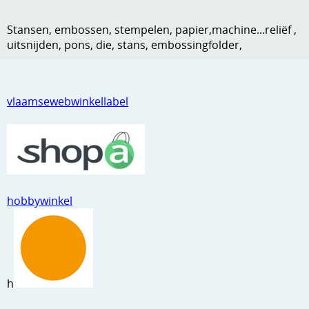
Kneedmateriaal
Stansen, embossen, stempelen, papier,machine...reliëf ,
Knipvellen
uitsnijden, pons, die, stans, embossingfolder,
Leuke versieringen
Merken
vlaamsewebwinkellabel
Netjes opbergen
Papier en karton
Ponsen
hobbywinkel
Ribbelaar
Snijmaterialen
Speciaal papier
h
Stans machine en embossing machines