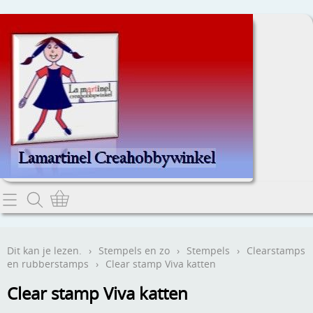
Home
Dit kan je lezen.
Dit kan je lezen.
›
Stempels en zo
›
Stempels
›
Clearstamps
en rubberstamps
›
Clear stamp Viva katten
Contact
Clear stamp Viva katten
Webwinkel