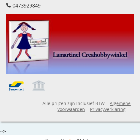
0473929849
Alle prijzen zijn Inclusief BTW
Algemene
voorwaarden
Privacyverklaring
-->