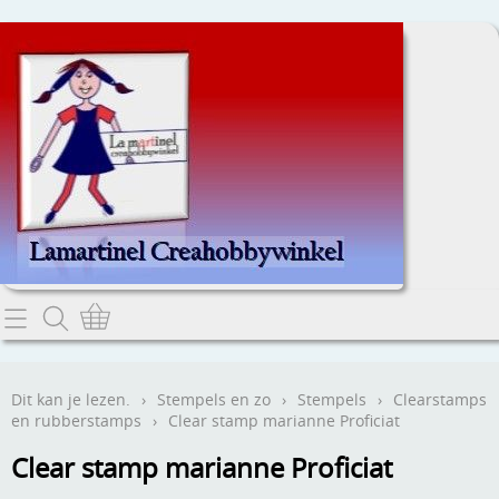
Home
Dit kan je lezen.
Dit kan je lezen.
›
Stempels en zo
›
Stempels
›
Clearstamps
en rubberstamps
›
Clear stamp marianne Proficiat
Contact
Clear stamp marianne Proficiat
Webwinkel