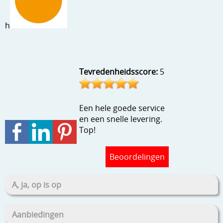
Stempels en zo
h
Template, mask, stencils, grids
Wat nog, een creatief kijkje
Tevredenheidsscore:
5
Een hele goede service
en een snelle levering.
Top!
Beoordelingen
A, ja, op is op
Aanbiedingen