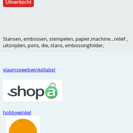
Uitverkocht
Kneedmateriaal
Knipvellen
Leuke versieringen
Stansen, embossen, stempelen, papier,machine...reliëf ,
Merken
uitsnijden, pons, die, stans, embossingfolder,
Netjes opbergen
Papier en karton
vlaamsewebwinkellabel
Ponsen
Ribbelaar
Snijmaterialen
hobbywinkel
Speciaal papier
Stans machine en embossing machines