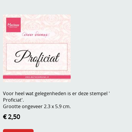
A, ja, op is op
Algemene voorwaarden
Aanbiedingen
Verzend - en verpakkingsk
Andere
Mijn account
Boeken en magazines
Info
Dies om te stansen
DVD-CD
Anders creatief
Embossen
Gastenboek
Handige extra's
Voor heel wat gelegenheden is er deze stempel '
Proficiat'.
Hechtingsmaterialen
Grootte ongeveer 2.3 x 5.9 cm.
Hout , MDF, kartonmateriaal, steen
€ 2,50
Kleurmateriaal-tekenmateriaal