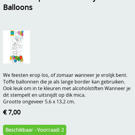
Balloons
A, ja, op is op
Algemene voorwaarden
Aanbiedingen
Verzend - en verpakkingsk
Andere
Mijn account
Boeken en magazines
Info
Dies om te stansen
DVD-CD
Anders creatief
We feesten erop los, of zomaar wanneer je vrolijk bent.
Toffe ballonnen die je als lange border kan gebruiken.
Embossen
Gastenboek
Ook leuk om in te kleuren met alcoholstiften Wanneer je
Handige extra's
dit stempelt en uitsnijdt op dik mica.
Grootte ongeveer 5.6 x 13.2 cm.
Hechtingsmaterialen
€ 7,00
Hout , MDF, kartonmateriaal, steen
Beschikbaar - Voorraad: 2
Kleurmateriaal-tekenmateriaal