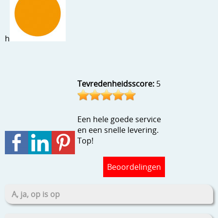
Stempels en zo
Template, mask, stencils, grids
h
Wat nog, een creatief kijkje
Tevredenheidsscore:
5
Een hele goede service
en een snelle levering.
Top!
Beoordelingen
A, ja, op is op