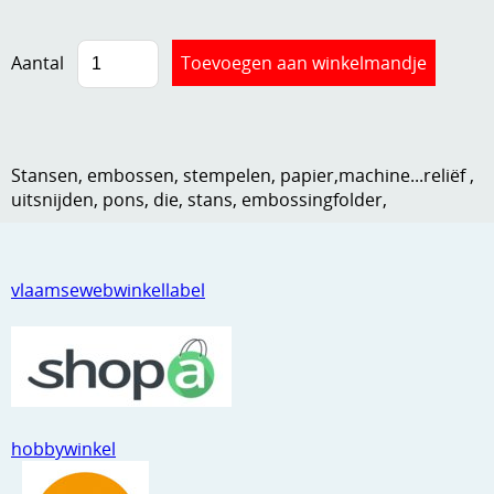
Kneedmateriaal
Aantal
Knipvellen
Leuke versieringen
Merken
Stansen, embossen, stempelen, papier,machine...reliëf ,
uitsnijden, pons, die, stans, embossingfolder,
Netjes opbergen
Papier en karton
vlaamsewebwinkellabel
Ponsen
Ribbelaar
Snijmaterialen
Speciaal papier
hobbywinkel
Stans machine en embossing machines