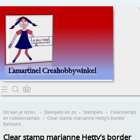
Home
Dit kan je lezen.
Dit kan je lezen.
›
Stempels en zo
›
Stempels
›
Clearstamps
en rubberstamps
›
Clear stamp marianne Hetty's border
Contact
Balloons
Clear stamp marianne Hetty's border
Webwinkel