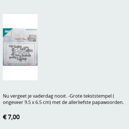
A, ja, op is op
Algemene voorwaarden
Aanbiedingen
Verzend - en verpakkingsk
Andere
Mijn account
Boeken en magazines
Info
Dies om te stansen
DVD-CD
Anders creatief
Embossen
Gastenboek
Handige extra's
Nu vergeet je vaderdag nooit. -Grote tekststempel (
Hechtingsmaterialen
ongeveer 9.5 x 6.5 cm) met de allerliefste papawoorden.
Hout , MDF, kartonmateriaal, steen
€ 7,00
Kleurmateriaal-tekenmateriaal