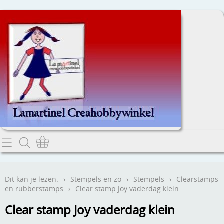
Home
Dit kan je lezen.
Dit kan je lezen.
›
Stempels en zo
›
Stempels
›
Clearstamps
en rubberstamps
›
Clear stamp Joy vaderdag klein
Contact
Clear stamp Joy vaderdag klein
Webwinkel