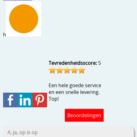
Stempels en zo
Template, mask, stencils, grids
Wat nog, een creatief kijkje
h
Tevredenheidsscore:
5
Een hele goede service
en een snelle levering.
Top!
Beoordelingen
A, ja, op is op