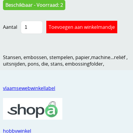
Beschikbaar - Voorraad: 2
Kneedmateriaal
Knipvellen
Aantal
Leuke versieringen
Merken
Netjes opbergen
Stansen, embossen, stempelen, papier,machine...reliëf ,
uitsnijden, pons, die, stans, embossingfolder,
Papier en karton
Ponsen
vlaamsewebwinkellabel
Ribbelaar
Snijmaterialen
Speciaal papier
Stans machine en embossing machines
hobbywinkel