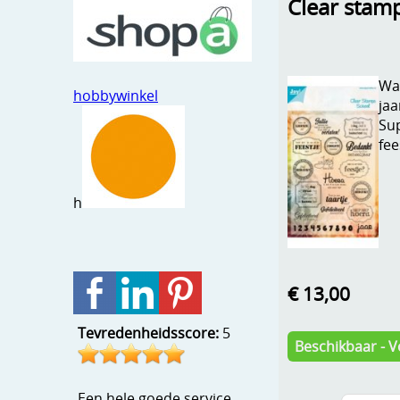
Clear stamp 
Wan
hobbywinkel
jaa
Sup
fee
h
€ 13,00
Tevredenheidsscore:
5
Beschikbaar - V
Een hele goede service