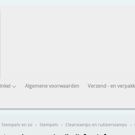
nkel
Algemene voorwaarden
Verzend - en verpakk
Stempels en zo
›
Stempels
›
Clearstamps en rubberstamps
›