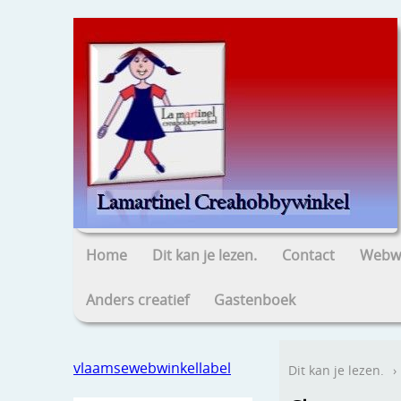
Home
Dit kan je lezen.
Contact
Webwi
Anders creatief
Gastenboek
vlaamsewebwinkellabel
Dit kan je lezen.
›