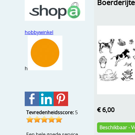
Boerderijt
hobbywinkel
h
€ 6,00
Tevredenheidsscore:
5
Beschikbaar - V
Een hele goede service