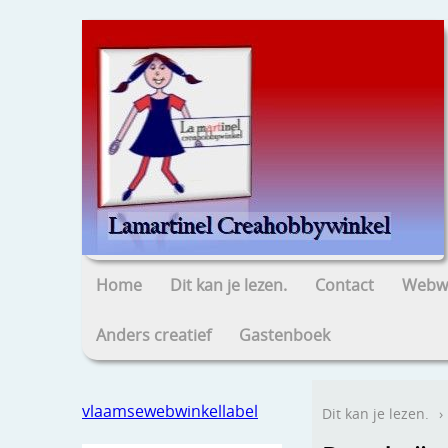
Home
Dit kan je lezen.
Contact
Webwi
Anders creatief
Gastenboek
vlaamsewebwinkellabel
Dit kan je lezen.
›