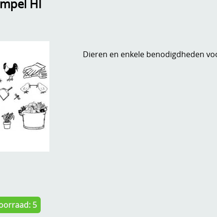
empel HI
Dieren en enkele benodigdheden voo
oorraad: 5