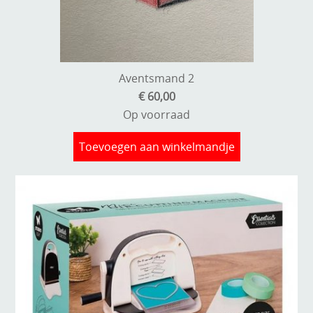
Kneedmateriaal
Knipvellen
Leuke versieringen
Aventsmand 2
€ 60,00
Merken
Op voorraad
Netjes opbergen
Toevoegen aan winkelmandje
Papier en karton
Ponsen
Ribbelaar
Snijmaterialen
Speciaal papier
Stans machine en embossing machines