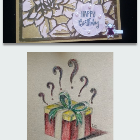
A, ja, op is op
Algemene voorwaarden
Aanbiedingen
Verzend - en verpakkingsk
Andere
Mijn account
Boeken en magazines
Info
Dies om te stansen
DVD-CD
Anders creatief
Embossen
Gastenboek
Handige extra's
Hechtingsmaterialen
Hout , MDF, kartonmateriaal, steen
Kleurmateriaal-tekenmateriaal