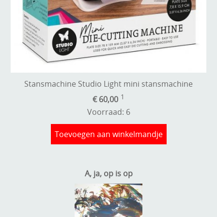
Stempels en zo
Template, mask, stencils, grids
Wat nog, een creatief kijkje
Stansmachine Studio Light mini stansmachine
1
€ 60,00
Voorraad: 6
Toevoegen aan winkelmandje
A, ja, op is op