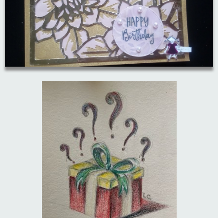
A, ja, op is op
Algemene voorwaarden
Aanbiedingen
Verzend - en verpakkingsk
Andere
Mijn account
Boeken en magazines
Info
Dies om te stansen
DVD-CD
Anders creatief
Embossen
Gastenboek
Handige extra's
Hechtingsmaterialen
Hout , MDF, kartonmateriaal, steen
Kleurmateriaal-tekenmateriaal