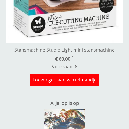
Stempels en zo
Template, mask, stencils, grids
Wat nog, een creatief kijkje
Stansmachine Studio Light mini stansmachine
1
€ 60,00
Voorraad: 6
Toevoegen aan winkelmandje
A, ja, op is op