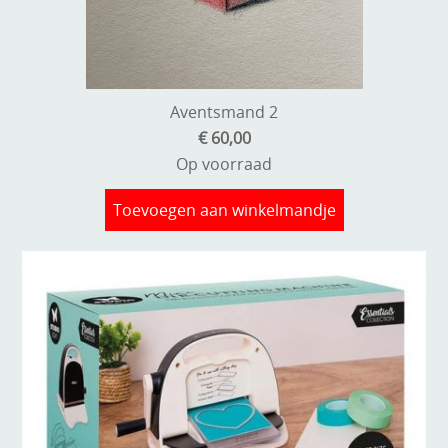
Kneedmateriaal
Knipvellen
Leuke versieringen
Aventsmand 2
€ 60,00
Merken
Op voorraad
Netjes opbergen
Toevoegen aan winkelmandje
Papier en karton
Ponsen
Ribbelaar
Snijmaterialen
Speciaal papier
Stans machine en embossing machines